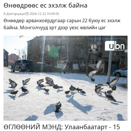
Өнөөдрөөс ес эхэлж байна
Б.Дэлгэрцэцэг
2024-12-22 10:09:05
Өнөөдөр арванхоёрдугаар сарын 22 буюу ес эхэлж
байна. Монголчууд эрт дээр үеэс өвлийн цаг
ӨГЛӨӨНИЙ МЭНД: Улаанбаатарт - 15