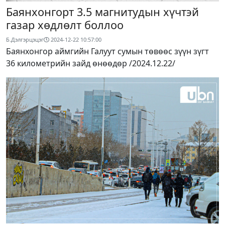
Баянхонгорт 3.5 магнитудын хүчтэй
газар хөдлөлт боллоо
Б.Дэлгэрцэцэг
2024-12-22 10:57:00
Баянхонгор аймгийн Галуут сумын төвөөс зүүн зүгт
36 километрийн зайд өнөөдөр /2024.12.22/