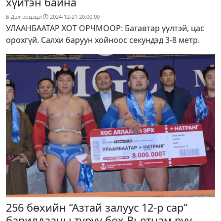
хүйтэн байна
Б.Дэлгэрцэцэг
2024-12-21 20:00:00
УЛААНБААТАР ХОТ ОРЧМООР: Багавтар үүлтэй, цас
орохгүй. Салхи баруун хойноос секундэд 3-8 метр.
256 бөхийн “Азтай залуус 12-р сар“
барилдааны түрүү бөх Вьетнам руу