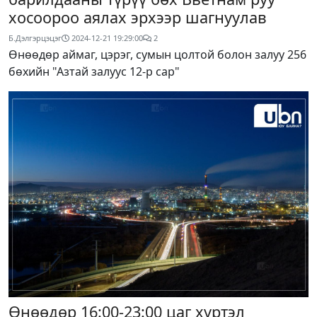
хосоороо аялах эрхээр шагнуулав
Б.Дэлгэрцэцэг
2024-12-21 19:29:00
2
Өнөөдөр аймаг, цэрэг, сумын цолтой болон залуу 256
бөхийн "Азтай залуус 12-р сар"
Өнөөдөр 16:00-23:00 цаг хүртэл