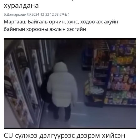
хуралдана
Б.Дэлгэрцэцэг
2024-12-22 12:38:57
1
Маргааш Байгаль орчин, хүнс, хөдөө аж ахуйн
байнгын хорооны ажлын хэсгийн
CU сүлжээ дэлгүүрээс дээрэм хийсэн