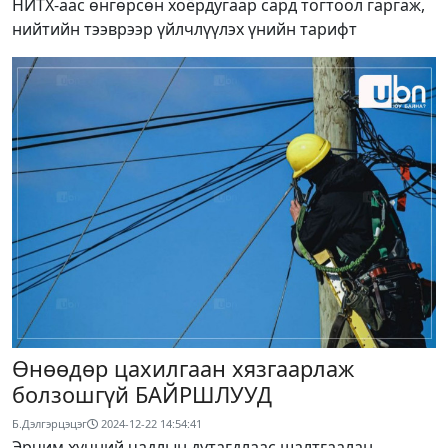
НИТХ-аас өнгөрсөн хоёрдугаар сард тогтоол гаргаж,
нийтийн тээврээр үйлчлүүлэх үнийн тарифт
Өнөөдөр цахилгаан хязгаарлаж
болзошгүй БАЙРШЛУУД
Б.Дэлгэрцэцэг
2024-12-22 14:54:41
Эрчим хүчний чадлын дутагдлаас шалтгаалан