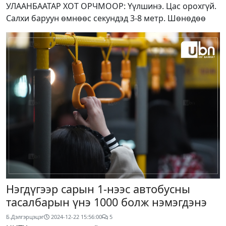
УЛААНБААТАР ХОТ ОРЧМООР: Үүлшинэ. Цас орохгүй.
Салхи баруун өмнөөс секундэд 3-8 метр. Шөнөдөө
Нэгдүгээр сарын 1-нээс автобусны
тасалбарын үнэ 1000 болж нэмэгдэнэ
Б.Дэлгэрцэцэг
2024-12-22 15:56:00
5