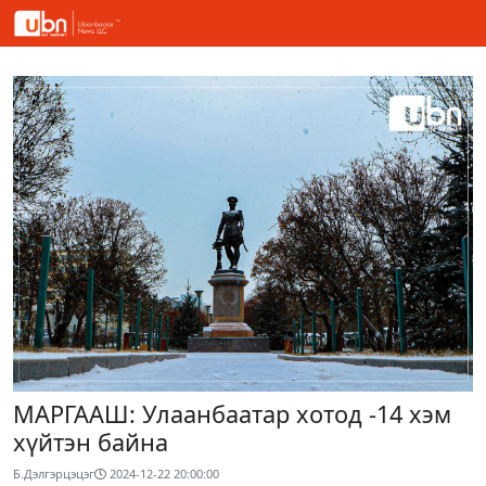
МАРГААШ: Улаанбаатар хотод -14 хэм
хүйтэн байна
Б.Дэлгэрцэцэг
2024-12-22 20:00:00