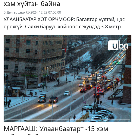
хэм хүйтэн байна
Б.Дэлгэрцэцэг
2024-12-22 07:00:00
УЛААНБААТАР ХОТ ОРЧМООР: Багавтар үүлтэй, цас
орохгүй. Салхи баруун хойноос секундэд 3-8 метр.
МАРГААШ: Улаанбаатарт -15 хэм