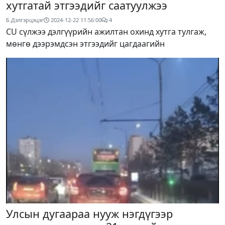
хутгатай этгээдийг саатуулжээ
Б.Дэлгэрцэцэг
2024-12-22 11:56:00
4
CU сүлжээ дэлгүүрийн ажилтан охинд хутга тулгаж,
мөнгө дээрэмдсэн этгээдийг цагдаагийн
Улсын дугаараа нууж нэгдүгээр