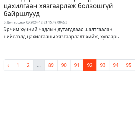
цахилгаан хязгаарлаж болзошгүй
байршлууд
Б.Дэлгэрцэцэг
2024-12-21 15:49:08
3
Эрчим хүчний чадлын дутагдлаас шалтгаалан
нийслэлд цахилгааны хязгаарлалт хийж, хуваарь
‹
1
2
...
89
90
91
92
93
94
95