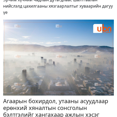
нийслэлд цахилгааны хязгаарлалтыг хуваарийн дагуу
үе
Агаарын бохирдол, утааны асуудлаар
ерөнхий хяналтын сонсголын
бэлтгэлийг хангахаар ажлын хэсэг