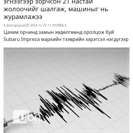
эгнээгээр зорчсон 21 настай
жолоочийг шалгаж, машиныг нь
журамлажээ
Б.Дэлгэрцэцэг
2024-12-22 11:29:00
4
Цахим орчинд замын хөдөлгөөнд оролцож буй
Subaru Impreza маркийн тээврийн хэрэгсэл нэгдүгээр