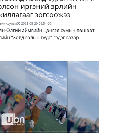
олсон иргэний эрлийн
жиллагааг зогсоожээ
нжиндулам
2021-08-20 09:54:00
ян-Өлгий аймгийн Цэнгэл сумын Хөшөөт
гийн “Ховд голын гүүр” гэдэг газар