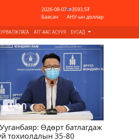
2026-08-07
3593.5₮
Баасан
АНУ-ын доллар
СУРВАЛЖЛАГА
АТГ-ААС АСУУЯ
БУСАД
.Ууганбаяр: Өдөрт батлагдаж
уй тохиолдлын 35-80