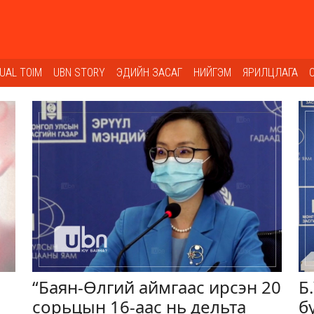
SUAL TOIM
UBN STORY
ЭДИЙН ЗАСАГ
НИЙГЭМ
ЯРИЛЦЛАГА
“Баян-Өлгий аймгаас ирсэн 20
Б
сорьцын 16-аас нь дельта
б