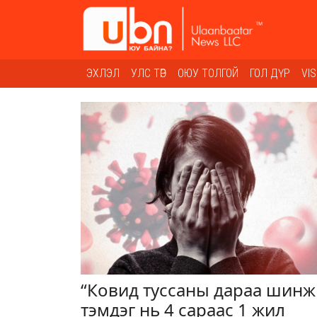
ЭХЛЭЛ
УЛС ТӨР
ОЮУ ТОЛГОЙ
ГОЛ ДҮР
VI
“Ковид туссаны дараа шинж
тэмдэг нь 4 сараас 1 жил