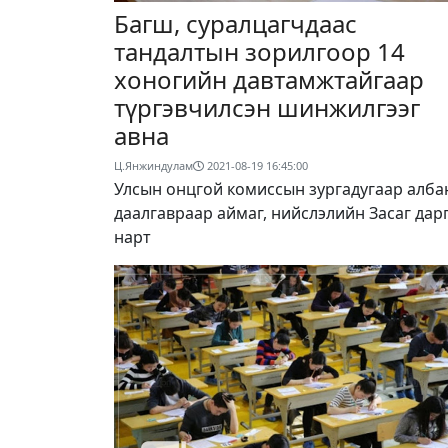
Багш, суралцагчдаас
тандалтын зорилгоор 14
хоногийн давтамжтайгаар
түргэвчилсэн шинжилгээг
авна
Ц.Янжиндулам
2021-08-19 16:45:00
Улсын онцгой комиссын зургадугаар алба
даалгавраар аймаг, нийслэлийн Засаг дар
нарт