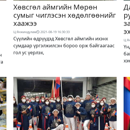
Хөвсгөл аймгийн Мөрөн
Д
сумыг чиглэсэн хөдөлгөөнийг
р
хаажээ
з
э
Ц.Янжиндулам
2021-08-19 16:30:33
Сүүлийн өдрүүдэд Хөвсгөл аймгийн ихэнх
Ц.Я
сумдаар үргэлжилсэн бороо орж байгаагаас
Үн
гол ус үерлэх,
ба
н
хэ
га