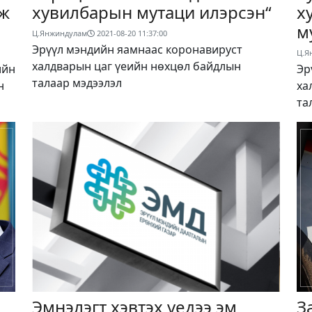
лж
хувилбарын мутаци илэрсэн“
х
м
Ц.Янжиндулам
2021-08-20 11:37:00
Эрүүл мэндийн яамнаас коронавируст
Ц.Я
халдварын цаг үеийн нөхцөл байдлын
ийн
Эр
талаар мэдээлэл
н
ха
та
Эмнэлэгт хэвтэх үедээ эм
З