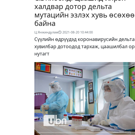
халдвар дотор дельта
мутацийн эзлэх хувь өсөхө
байна
Ц.Янжиндулам
2021-08-20 10:44:00
Сүүлийн өдрүүдэд коронавирусийн дельта
хувилбар дотоодод тархаж, цаашилбал о
нутагт