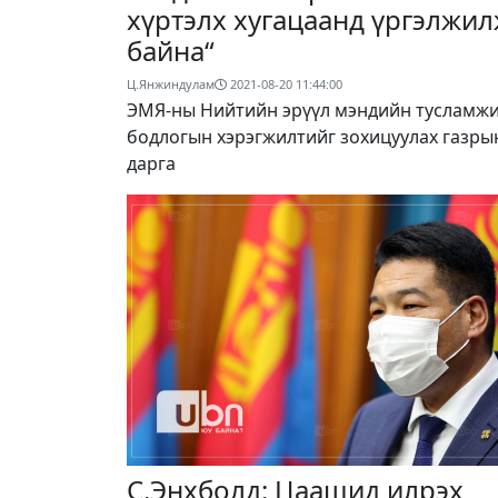
хүртэлх хугацаанд үргэлжи
байна“
Ц.Янжиндулам
2021-08-20 11:44:00
ЭМЯ-ны Нийтийн эрүүл мэндийн тусламж
бодлогын хэрэгжилтийг зохицуулах газры
дарга
С.Энхболд: Цаашид илрэх