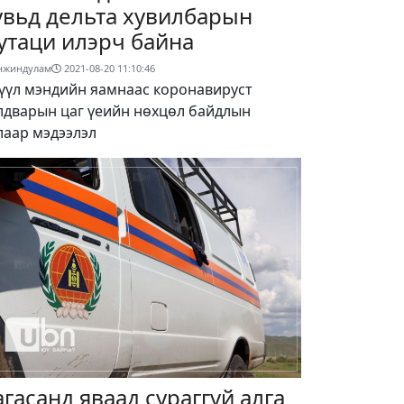
увьд дельта хувилбарын
утаци илэрч байна
нжиндулам
2021-08-20 11:10:46
үүл мэндийн яамнаас коронавируст
лдварын цаг үеийн нөхцөл байдлын
лаар мэдээлэл
агасанд яваад сураггүй алга