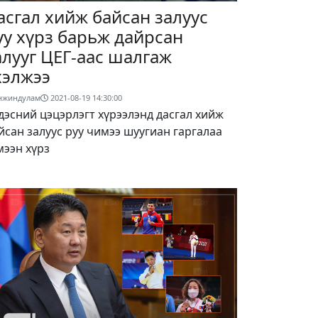
асгал хийж байсан залуус
уу хүрз барьж дайрсан
алууг ЦЕГ-аас шалгаж
хэлжээ
нжиндулам
2021-08-19 14:30:00
дэсний цэцэрлэгт хүрээлэнд дасгал хийж
йсан залуус руу чимээ шуугиан гаргалаа
мээн хүрз