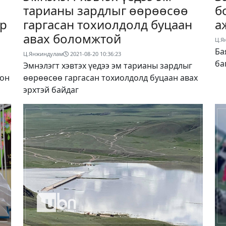
тарианы зардлыг өөрөөсөө
б
өр
гаргасан тохиолдолд буцаан
а
авах боломжтой
Ц.Я
Ба
Ц.Янжиндулам
2021-08-20 10:36:23
ба
Эмнэлэгт хэвтэх үедээ эм тарианы зардлыг
рон
өөрөөсөө гаргасан тохиолдолд буцаан авах
эрхтэй байдаг