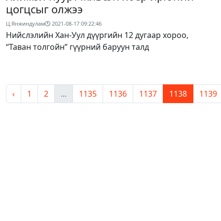
цогцсыг олжээ
Ц.Янжиндулам
2021-08-17 09:22:46
Нийслэлийн Хан-Уул дүүргийн 12 дугаар хороо,
“Таван толгойн” гүүрний баруун талд
‹
1
2
...
1135
1136
1137
1138
1139