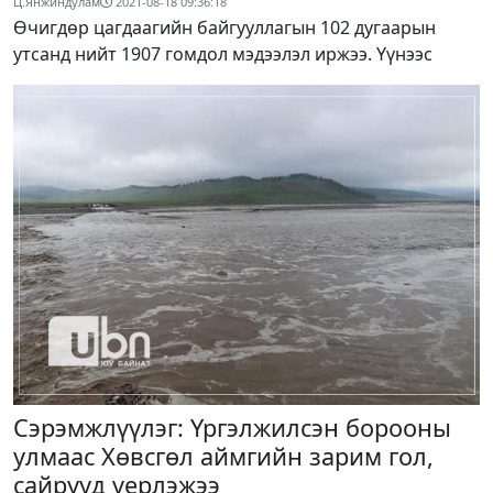
Ц.Янжиндулам
2021-08-18 09:36:18
Өчигдөр цагдаагийн байгууллагын 102 дугаарын
утсанд нийт 1907 гомдол мэдээлэл иржээ. Үүнээс
Сэрэмжлүүлэг: Үргэлжилсэн борооны
улмаас Хөвсгөл аймгийн зарим гол,
сайрууд үерлэжээ