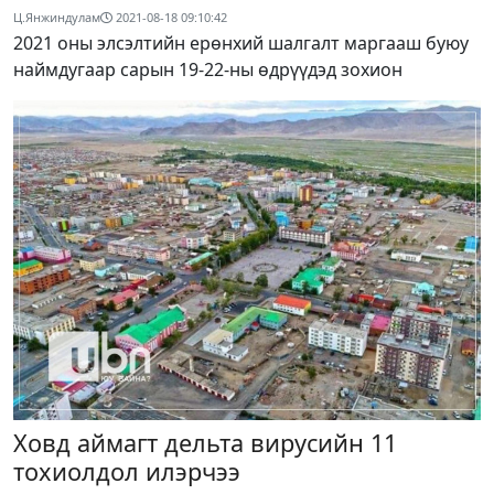
Ц.Янжиндулам
2021-08-18 09:10:42
2021 оны элсэлтийн ерөнхий шалгалт маргааш буюу
наймдугаар сарын 19-22-ны өдрүүдэд зохион
Ховд аймагт дельта вирусийн 11
тохиолдол илэрчээ