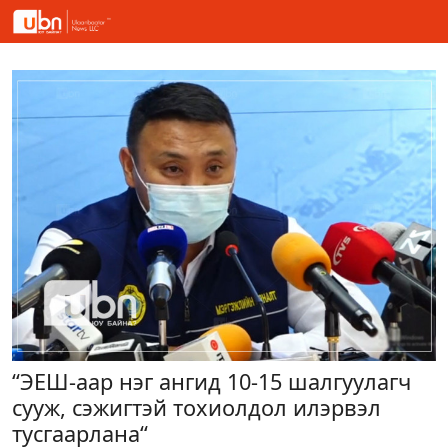
“ЭЕШ-аар нэг ангид 10-15 шалгуулагч
сууж, сэжигтэй тохиолдол илэрвэл
тусгаарлана“