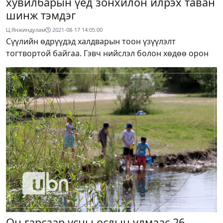
хувилбарын үед зонхилон илрэх таван
шинж тэмдэг
Ц.Янжиндулам
2021-08-17 14:05:00
Сүүлийн өдрүүдэд халдварын тоон үзүүлэлт
тогтвортой байгаа. Гэвч нийслэл болон хөдөө орон
Он гарсаар усны ослын улмаас 26