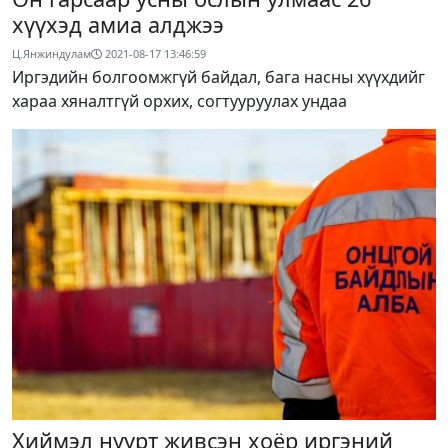
хүүхэд амиа алджээ
Ц.Янжиндулам
2021-08-17 13:46:59
Иргэдийн болгоомжгүй байдал, бага насны хүүхдийг
хараа хяналтгүй орхих, согтууруулах ундаа
Хиймэл нуурт живсэн хоёр иргэний