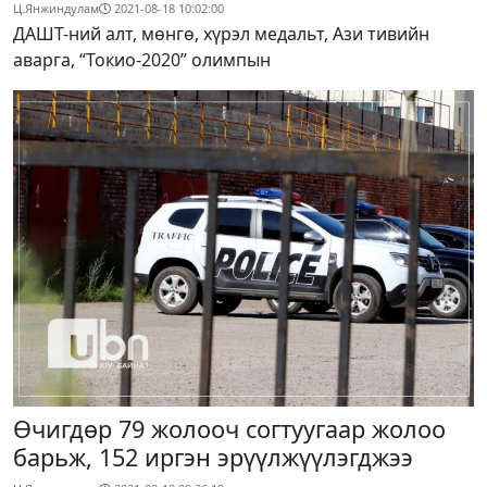
Ц.Янжиндулам
2021-08-18 10:02:00
ДАШТ-ний алт, мөнгө, хүрэл медальт, Ази тивийн
аварга, “Токио-2020” олимпын
Өчигдөр 79 жолооч согтуугаар жолоо
барьж, 152 иргэн эрүүлжүүлэгджээ