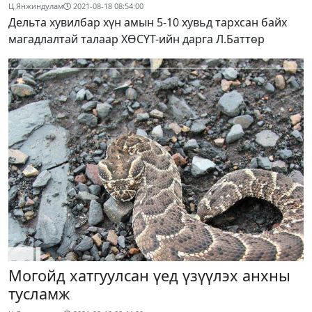
Ц.Янжиндулам
2021-08-18 08:54:00
Дельта хувилбар хүн амын 5-10 хувьд тархсан байх
магадлалтай талаар ХӨСҮТ-ийн дарга Л.Баттөр
Могойд хатгуулсан үед үзүүлэх анхны
тусламж