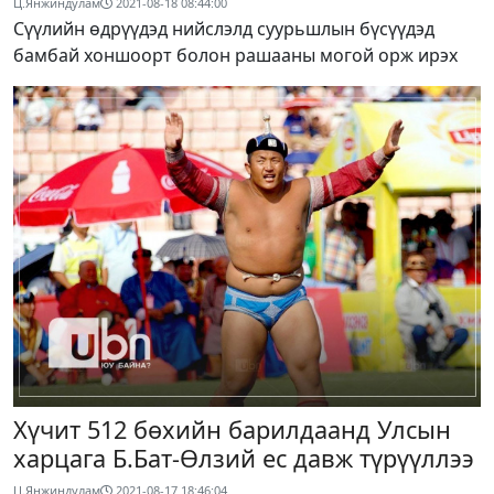
Ц.Янжиндулам
2021-08-18 08:44:00
Сүүлийн өдрүүдэд нийслэлд суурьшлын бүсүүдэд
бамбай хоншоорт болон рашааны могой орж ирэх
Хүчит 512 бөхийн барилдаанд Улсын
харцага Б.Бат-Өлзий ес давж түрүүллээ
Ц.Янжиндулам
2021-08-17 18:46:04