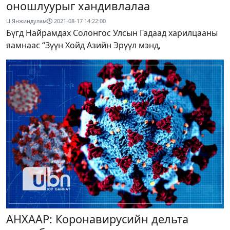
оношлуурыг хандивлалаа
Ц.Янжиндулам
2021-08-17 14:22:00
Бүгд Найрамдах Солонгос Улсын Гадаад харилцааны
яамнаас “Зүүн Хойд Азийн Эрүүл мэнд,
АНХААР: Коронавирусийн дельта