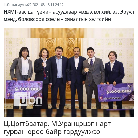
Ц.Янжиндулам
2021-08-18 11:24:12
НХМГ-аас цаг үеийн асуудлаар мэдээлэл хийлээ. Эрүүл
мэнд, боловсрол соёлын хяналтын хэлтсийн
Ц.Цогтбаатар, М.Уранцэцэг нарт
гурван өрөө байр гардуулжээ