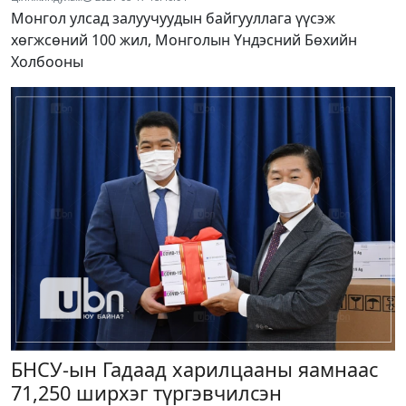
Монгол улсад залуучуудын байгууллага үүсэж
хөгжсөний 100 жил, Монголын Үндэсний Бөхийн
Холбооны
БНСУ-ын Гадаад харилцааны яамнаас
71,250 ширхэг түргэвчилсэн