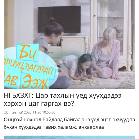
НГБХЗХГ: Цар тахлын үед хүүхдэдээ
хэрхэн цаг гаргах вэ?
UBn team
2020-11-20 10:55:00
Онцгой нөхцөл байдалд байгаа энэ үед эцэг, эхчүүд та
бүхэн хүүхдэдээ тавих халамж, анхаарлаа