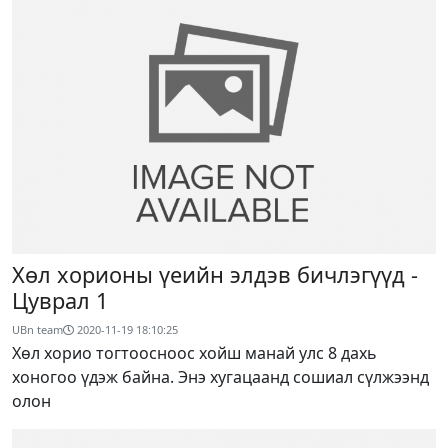
Хөл хорионы үеийн элдэв бичлэгүүд -
Цуврал 1
UBn team
2020-11-19 18:10:25
Хөл хорио тогтоосноос хойш манай улс 8 дахь
хоногоо үдэж байна. Энэ хугацаанд сошиал сүлжээнд
олон