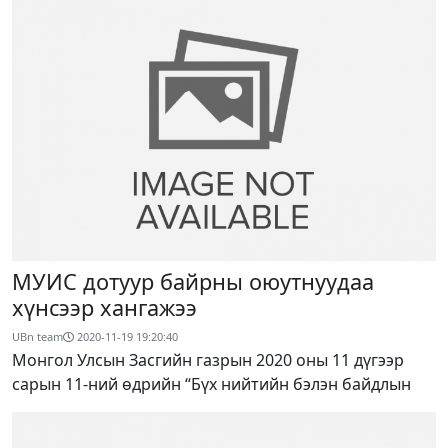
МУИС дотуур байрны оюутнуудаа
хүнсээр хангажээ
UBn team
2020-11-19 19:20:40
Монгол Улсын Засгийн газрын 2020 оны 11 дүгээр
сарын 11-ний өдрийн “Бүх нийтийн бэлэн байдлын