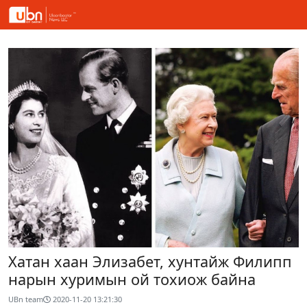
Хатан хаан Элизабет, хунтайж Филипп
нарын хуримын ой тохиож байна
UBn team
2020-11-20 13:21:30