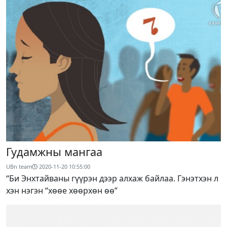
Гудамжны мангаа
UBn team
2020-11-20 10:55:00
“Би Энхтайваны гүүрэн дээр алхаж байлаа. Гэнэтхэн л
хэн нэгэн “хөөе хөөрхөн өө”