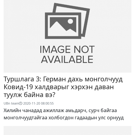
Туршлага 3: Герман дахь монголчууд
Ковид-19 халдварыг хэрхэн даван
туулж байна вэ?
UBn team
2020-11-20 08:00:55
Хилийн чанадад ажиллаж амьдарч, сурч байгаа
монголчуудтайгаа холбогдон гадаадын улс орнууд