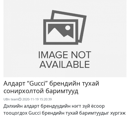
Алдарт “Gucci” брендийн тухай
сонирхолтой баримтууд
UBn team
2020-11-19 15:20:39
Дэлхийн алдарт брендүүдийн нэгт зүй ёсоор
тооцогдох Gucci брендийн тухай баримтуудыг хүргэж