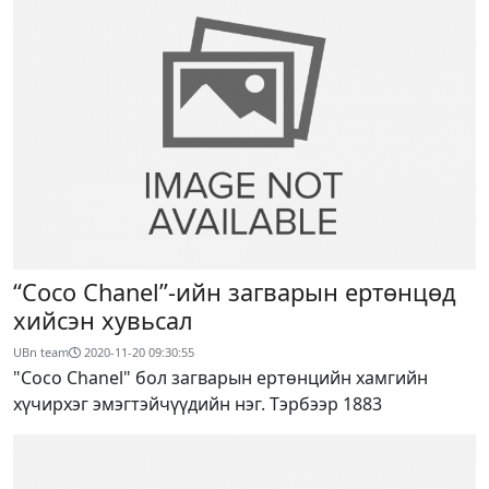
“Coco Chanel”-ийн загварын ертөнцөд
хийсэн хувьсал
UBn team
2020-11-20 09:30:55
"Coco Chanel" бол загварын ертөнцийн хамгийн
хүчирхэг эмэгтэйчүүдийн нэг. Тэрбээр 1883