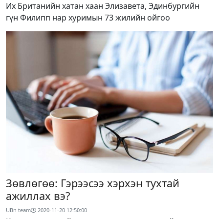
Их Британийн хатан хаан Элизавета, Эдинбургийн
гүн Филипп нар хуримын 73 жилийн ойгоо
Зөвлөгөө: Гэрээсээ хэрхэн тухтай
ажиллах вэ?
UBn team
2020-11-20 12:50:00