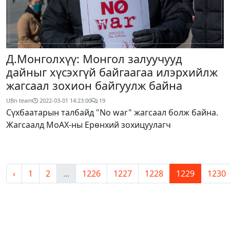
Д.Монголхүү: Монгол залуучууд
дайныг хүсэхгүй байгаагаа илэрхийлж
жагсаал зохион байгуулж байна
UBn team
2022-03-01 14:23:00
19
Сүхбаатарын талбайд "No war" жагсаал болж байна.
Жагсаалд МоАХ-ны Ерөнхий зохицуулагч
‹
1
2
...
1226
1227
1228
1229
1230