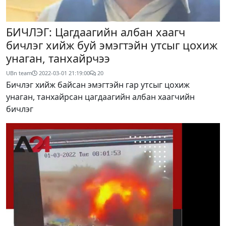
БИЧЛЭГ: Цагдаагийн албан хаагч
бичлэг хийж буй эмэгтэйн утсыг цохиж
унаган, танхайрчээ
UBn team
2022-03-01 21:19:00
20
Бичлэг хийж байсан эмэгтэйн гар утсыг цохиж
унаган, танхайрсан цагдаагийн албан хаагчийн
бичлэг