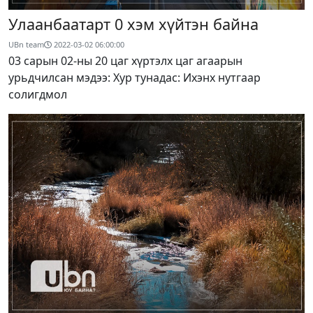
Улаанбаатарт 0 хэм хүйтэн байна
UBn team
2022-03-02 06:00:00
03 сарын 02-ны 20 цаг хүртэлх цаг агаарын
урьдчилсан мэдээ: Хур тунадас: Ихэнх нутгаар
солигдмол