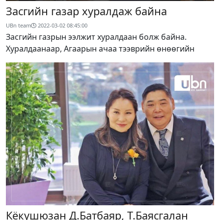
Засгийн газар хуралдаж байна
UBn team
2022-03-02 08:45:00
Засгийн газрын ээлжит хуралдаан болж байна.
Хуралдаанаар, Агаарын ачаа тээврийн өнөөгийн
Кёкүшюзан Д.Батбаяр, Т.Баясгалан