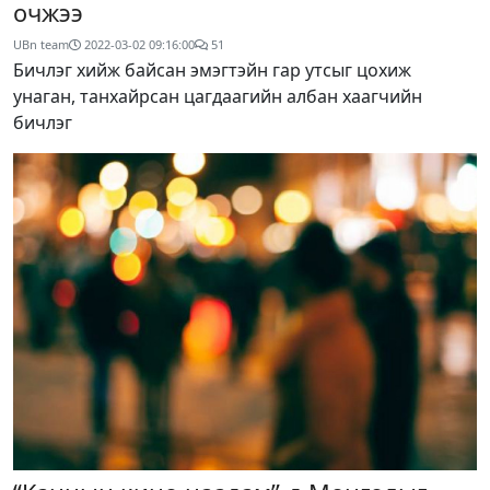
очжээ
UBn team
2022-03-02 09:16:00
51
Бичлэг хийж байсан эмэгтэйн гар утсыг цохиж
унаган, танхайрсан цагдаагийн албан хаагчийн
бичлэг