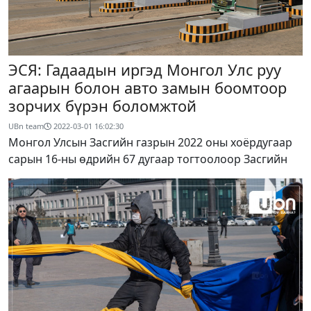
ЭСЯ: Гадаадын иргэд Монгол Улс руу
агаарын болон авто замын боомтоор
зорчих бүрэн боломжтой
UBn team
2022-03-01 16:02:30
Монгол Улсын Засгийн газрын 2022 оны хоёрдугаар
сарын 16-ны өдрийн 67 дугаар тогтоолоор Засгийн