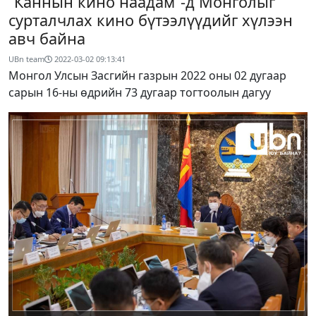
“Каннын кино наадам”-д Монголыг
сурталчлах кино бүтээлүүдийг хүлээн
авч байна
UBn team
2022-03-02 09:13:41
Монгол Улсын Засгийн газрын 2022 оны 02 дугаар
сарын 16-ны өдрийн 73 дугаар тогтоолын дагуу