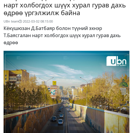
нарт холбогдох шүүх хурал гурав дахь
өдрөө үргэлжилж байна
UBn team
2022-03-02 08:15:00
Кёкүшюзан Д.Батбаяр болон түүний эхнэр
Т.Баясгалан нарт холбогдох шүүх хурал гурав дахь
өдрөө