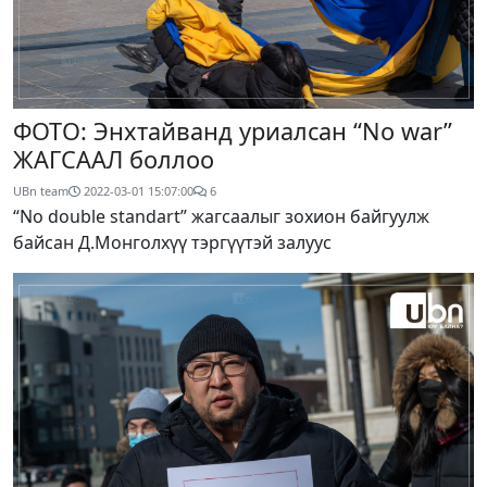
ФОТО: Энхтайванд уриалсан “No war”
ЖАГСААЛ боллоо
UBn team
2022-03-01 15:07:00
6
“No double standart” жагсаалыг зохион байгуулж
байсан Д.Монголхүү тэргүүтэй залуус