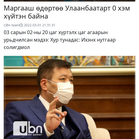
Маргааш өдөртөө Улаанбаатарт 0 хэм
хүйтэн байна
UBn team
2022-03-01 21:31:31
03 сарын 02-ны 20 цаг хүртэлх цаг агаарын
урьдчилсан мэдээ: Хур тунадас: Ихэнх нутгаар
солигдмол