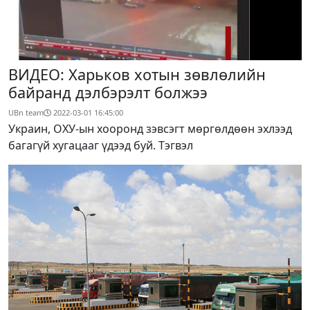
ВИДЕО: Харьков хотын зөвлөлийн
байранд дэлбэрэлт болжээ
UBn team
2022-03-01 16:45:00
Украин, ОХУ-ын хооронд зэвсэгт мөргөлдөөн эхлээд
багагүй хугацааг үдээд буй. Тэгвэл