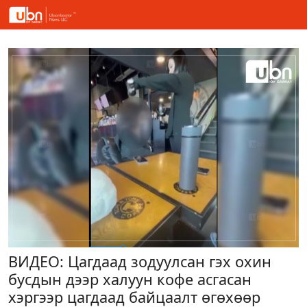
ВИДЕО: Цагдаад зодуулсан гэх охин
бусдын дээр халуун кофе асгасан
хэргээр цагдаад байцаалт өгөхөөр