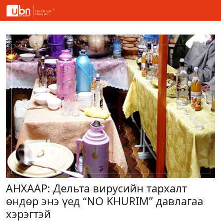
АНХААР: Дельта вирусийн тархалт
өндөр энэ үед “NO KHURIM” давлагаа
хэрэгтэй