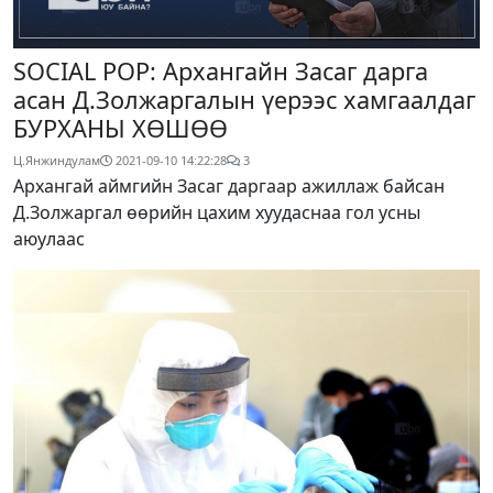
SOCIAL POP: Архангайн Засаг дарга
асан Д.Золжаргалын үерээс хамгаалдаг
БУРХАНЫ ХӨШӨӨ
Ц.Янжиндулам
2021-09-10 14:22:28
3
Архангай аймгийн Засаг даргаар ажиллаж байсан
Д.Золжаргал өөрийн цахим хуудаснаа гол усны
аюулаас