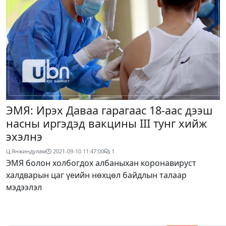
ЭМЯ: Ирэх Даваа гарагаас 18-аас дээш
насны иргэдэд вакцины III тунг хийж
эхэлнэ
Ц.Янжиндулам
2021-09-10 11:47:00
1
ЭМЯ болон холбогдох албаныхан коронавируст
халдварын цаг үеийн нөхцөл байдлын талаар
мэдээлэл