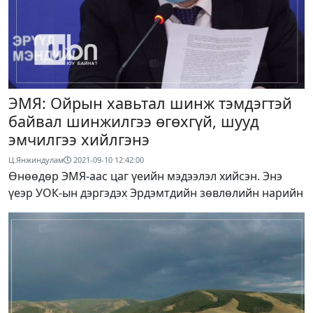
ЭМЯ: Ойрын хавьтал шинж тэмдэгтэй
байвал шинжилгээ өгөхгүй, шууд
эмчилгээ хийлгэнэ
Ц.Янжиндулам
2021-09-10 12:42:00
Өнөөдөр ЭМЯ-аас цаг үеийн мэдээлэл хийсэн. Энэ
үеэр УОК-ын дэргэдэх Эрдэмтдийн зөвлөлийн нарийн