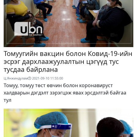
Томуугийн вакцин болон Ковид-19-ийн
эсрэг дархлаажуулалтын цэгүүд тус
тусдаа байрлана
Ц.Янжиндулам
2021-09-10 11:55:00
Томуу, томуу төст өвчин болон коронавируст
халдварын дэгдэлт зэрэгцэж явах эрсдэлтэй байгаа
тул