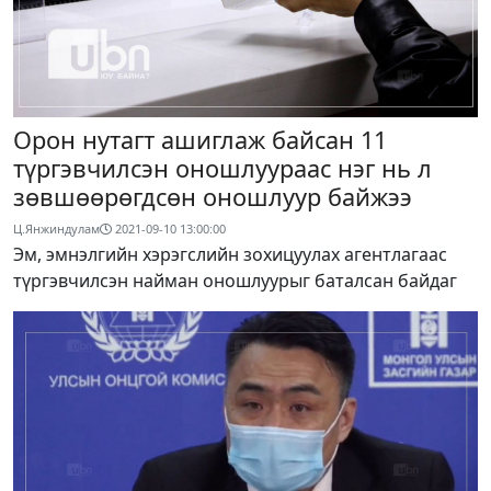
Орон нутагт ашиглаж байсан 11
түргэвчилсэн оношлуураас нэг нь л
зөвшөөрөгдсөн оношлуур байжээ
Ц.Янжиндулам
2021-09-10 13:00:00
Эм, эмнэлгийн хэрэгслийн зохицуулах агентлагаас
түргэвчилсэн найман оношлуурыг баталсан байдаг