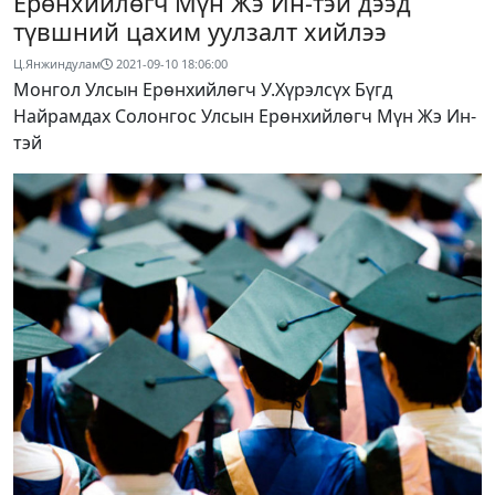
Ерөнхийлөгч Мүн Жэ Ин-тэй дээд
түвшний цахим уулзалт хийлээ
Ц.Янжиндулам
2021-09-10 18:06:00
Монгол Улсын Ерөнхийлөгч У.Хүрэлсүх Бүгд
Найрамдах Солонгос Улсын Ерөнхийлөгч Мүн Жэ Ин-
тэй