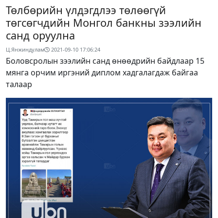
Төлбөрийн үлдэгдлээ төлөөгүй
төгсөгчдийн Монгол банкны зээлийн
санд оруулна
Ц.Янжиндулам
2021-09-10 17:06:24
Боловсролын зээлийн санд өнөөдрийн байдлаар 15
мянга орчим иргэний диплом хадгалагдаж байгаа
талаар