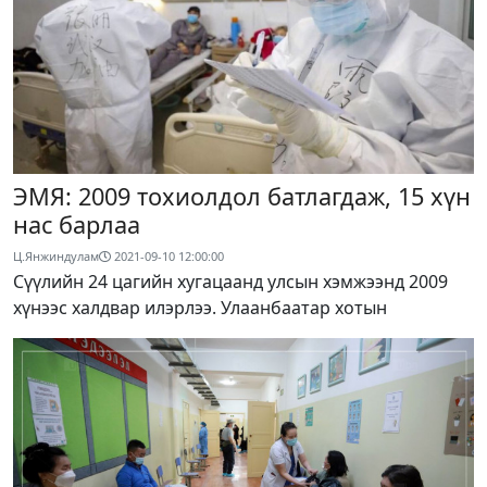
ЭМЯ: 2009 тохиолдол батлагдаж, 15 хүн
нас барлаа
Ц.Янжиндулам
2021-09-10 12:00:00
Сүүлийн 24 цагийн хугацаанд улсын хэмжээнд 2009
хүнээс халдвар илэрлээ. Улаанбаатар хотын