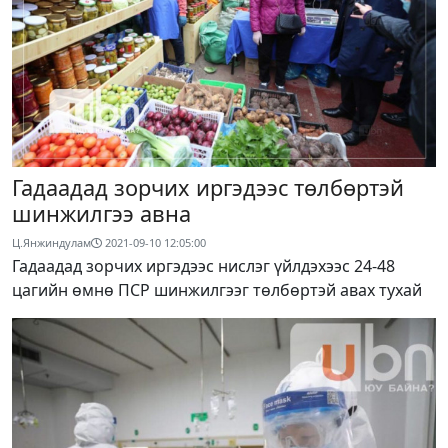
Гадаадад зорчих иргэдээс төлбөртэй
шинжилгээ авна
Ц.Янжиндулам
2021-09-10 12:05:00
Гадаадад зорчих иргэдээс нислэг үйлдэхээс 24-48
цагийн өмнө ПСР шинжилгээг төлбөртэй авах тухай