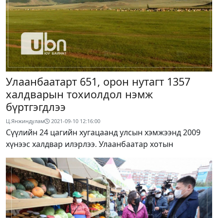
Улаанбаатарт 651, орон нутагт 1357
халдварын тохиолдол нэмж
бүртгэгдлээ
Ц.Янжиндулам
2021-09-10 12:16:00
Сүүлийн 24 цагийн хугацаанд улсын хэмжээнд 2009
хүнээс халдвар илэрлээ. Улаанбаатар хотын