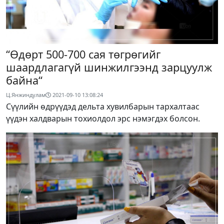
“Өдөрт 500-700 сая төгрөгийг
шаардлагагүй шинжилгээнд зарцуулж
байна“
Ц.Янжиндулам
2021-09-10 13:08:24
Сүүлийн өдрүүдэд дельта хувилбарын тархалтаас
үүдэн халдварын тохиолдол эрс нэмэгдэх болсон.