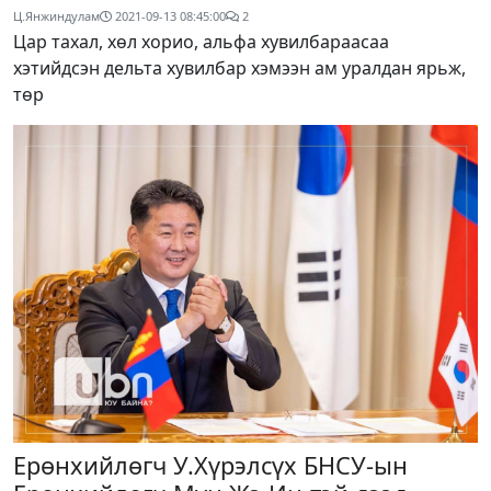
Ц.Янжиндулам
2021-09-13 08:45:00
2
Цар тахал, хөл хорио, альфа хувилбараасаа
хэтийдсэн дельта хувилбар хэмээн ам уралдан ярьж,
төр
Ерөнхийлөгч У.Хүрэлсүх БНСУ-ын