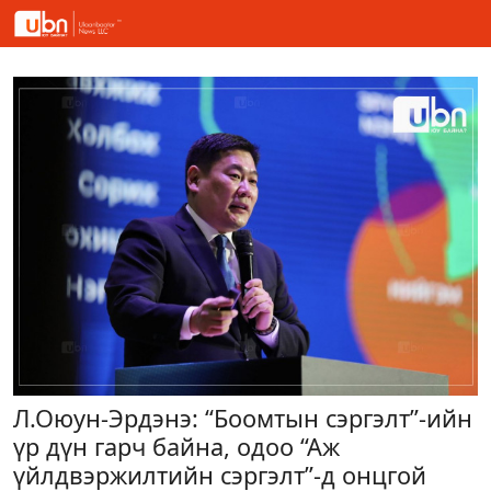
Л.Оюун-Эрдэнэ: “Боомтын сэргэлт”-ийн
үр дүн гарч байна, одоо “Аж
үйлдвэржилтийн сэргэлт”-д онцгой