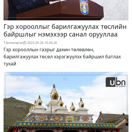
Гэр хорооллыг барилгажуулах төслийн
байршлыг нэмэхээр санал орууллаа
Т.Алтанзагас
2023-05-26 10:20:20
Гэр хорооллын газрыг дахин төлөвлөн,
барилгажуулах төсөл хэрэгжүүлэх байршил батлах
тухай