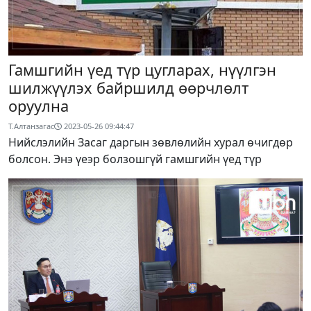
Гамшгийн үед түр цугларах, нүүлгэн
шилжүүлэх байршилд өөрчлөлт
оруулна
Т.Алтанзагас
2023-05-26 09:44:47
Нийслэлийн Засаг даргын зөвлөлийн хурал өчигдөр
болсон. Энэ үеэр болзошгүй гамшгийн үед түр