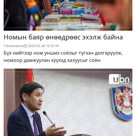
Номын баяр өнөөдрөөс эхэлж байна
Т.Алтанзагас
2023-05-26 10:35:39
Бүх нийтээр ном унших соёлыг түгээн дэлгэрүүлж,
номоор дамжуулан хүүхэд залуусыг соён