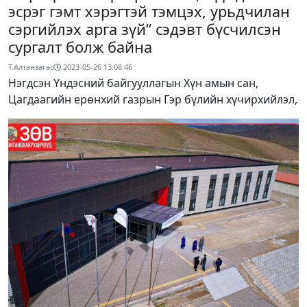
эсрэг гэмт хэрэгтэй тэмцэх, урьдчилан
сэргийлэх арга зүй“ сэдэвт бүсчилсэн
сургалт болж байна
Т.Алтанзагас
2023-05-26 13:08:46
Нэгдсэн Үндэсний байгууллагын Хүн амын сан,
Цагдаагийн ерөнхий газрын Гэр бүлийн хүчирхийлэл,