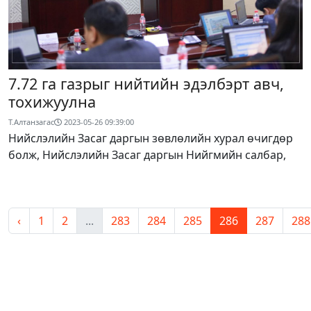
7.72 га газрыг нийтийн эдэлбэрт авч,
тохижуулна
Т.Алтанзагас
2023-05-26 09:39:00
Нийслэлийн Засаг даргын зөвлөлийн хурал өчигдөр
болж, Нийслэлийн Засаг даргын Нийгмийн салбар,
‹
1
2
...
283
284
285
286
287
288