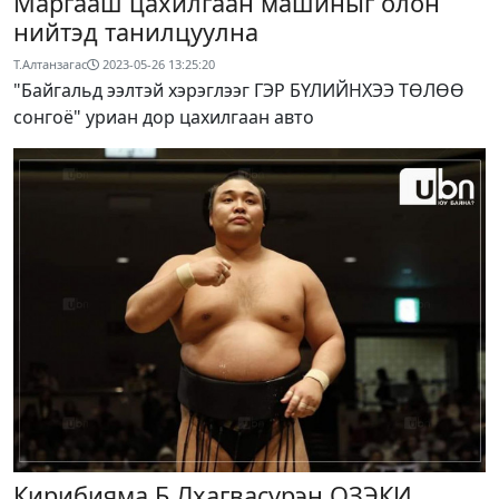
Маргааш цахилгаан машиныг олон
нийтэд танилцуулна
Т.Алтанзагас
2023-05-26 13:25:20
"Байгальд ээлтэй хэрэглээг ГЭР БҮЛИЙНХЭЭ ТӨЛӨӨ
сонгоё" уриан дор цахилгаан авто
Кирибияма Б.Лхагвасүрэн ОЗЭКИ