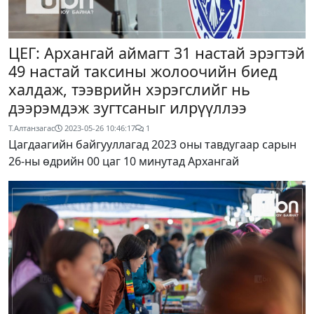
ЦЕГ: Архангай аймагт 31 настай эрэгтэй
49 настай таксины жолоочийн биед
халдаж, тээврийн хэрэгслийг нь
дээрэмдэж зугтсаныг илрүүллээ
Т.Алтанзагас
2023-05-26 10:46:17
1
Цагдаагийн байгууллагад 2023 оны тавдугаар сарын
26-ны өдрийн 00 цаг 10 минутад Архангай