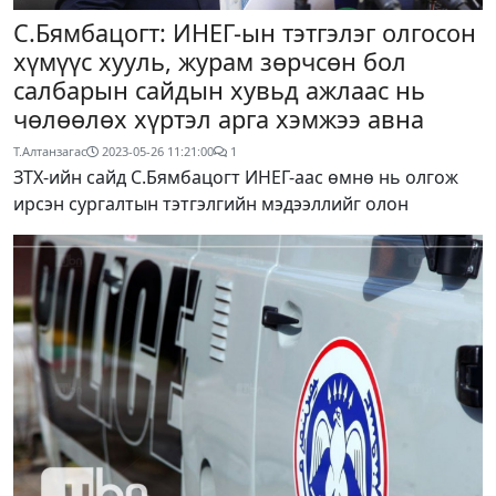
С.Бямбацогт: ИНЕГ-ын тэтгэлэг олгосон
хүмүүс хууль, журам зөрчсөн бол
салбарын сайдын хувьд ажлаас нь
чөлөөлөх хүртэл арга хэмжээ авна
Т.Алтанзагас
2023-05-26 11:21:00
1
ЗТХ-ийн сайд С.Бямбацогт ИНЕГ-аас өмнө нь олгож
ирсэн сургалтын тэтгэлгийн мэдээллийг олон