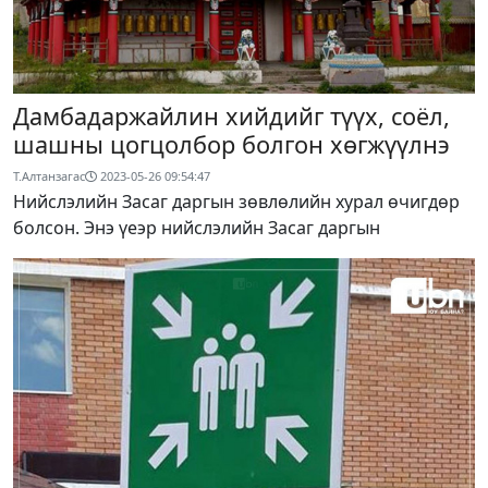
Дамбадаржайлин хийдийг түүх, соёл,
шашны цогцолбор болгон хөгжүүлнэ
Т.Алтанзагас
2023-05-26 09:54:47
Нийслэлийн Засаг даргын зөвлөлийн хурал өчигдөр
болсон. Энэ үеэр нийслэлийн Засаг даргын