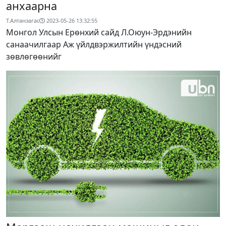
анхаарна
Т.Алтанзагас
2023-05-26 13:32:55
Монгол Улсын Ерөнхий сайд Л.Оюун-Эрдэнийн
санаачилгаар Аж үйлдвэржилтийн үндэсний
зөвлөгөөнийг