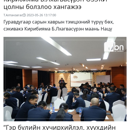
цолны болзлоо хангажээ
Т.Алтанзагас
2023-05-26 13:17:00
Гуравдугаар сарын хаврын тэмцээний түрүү бөх,
сэкивакэ Кирибияма Б.Лхагвасүрэн маань Нацү
“Гэр бүлийн хүчирхийлэл, хүүхдийн