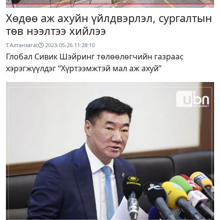
Хөдөө аж ахуйн үйлдвэрлэл, сургалтын
төв нээлтээ хийлээ
Т.Алтанзагас
2023-05-26 11:28:10
Глобал Сивик Шэйринг төлөөлөгчийн газраас
хэрэгжүүлдэг “Хүртээмжтэй мал аж ахуй”