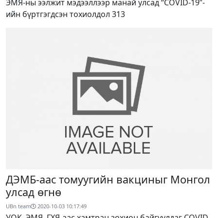
ЭМЯ-ны ээлжит мэдээллээр манай улсад “COVID-19”-
ийн бүртгэгдсэн тохиолдол 313
ДЭМБ-аас томуугийн вакциныг Монгол
улсад өгнө
UBn team
2020-10-03 10:17:49
УОК, ЭМЯ, ГХЯ-аас хамтран зохион байгуулдаг COVID-