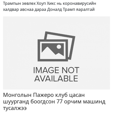
Трампын зөвлөх Хоуп Хикс нь коронавирусийн
халдвар авснаа дараа Доналд Трамп яаралтай
Монголын Пажеро клуб цасан
шуурганд боогдсон 77 орчим машинд
тусалжээ