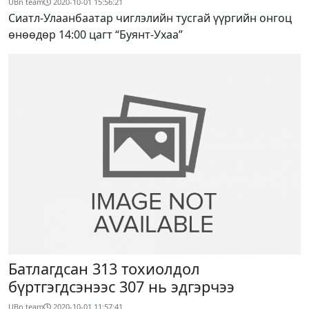
UBn team
2020-10-01 15:56:21
Сиатл-Улаанбаатар чиглэлийн тусгай үүргийн онгоц
өнөөдөр 14:00 цагт “Буянт-Ухаа”
Батлагдсан 313 тохиолдол
бүртгэгдсэнээс 307 нь эдгэрчээ
UBn team
2020-10-01 11:57:41