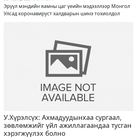
Эрүүл мэндийн яамны цаг үеийн мэдээллээр Монгол
Улсад коронавируст халдварын шинэ тохиолдол
У.Хүрэлсүх: Ахмадуудынхаа сургаал,
зөвлөмжийг үйл ажиллагаандаа тусган
хэрэгжүүлэх болно