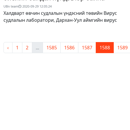
UBn team
2020-09-29 12:05:24
Халдварт өвчин судлалын үндэсний төвийн Вирус
судлалын лаборатори, Дархан-Уул аймгийн вирус
‹
1
2
...
1585
1586
1587
1588
1589