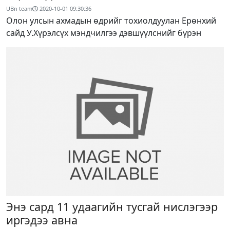
UBn team
2020-10-01 09:30:36
Олон улсын ахмадын өдрийг тохиолдуулан Ерөнхий
сайд У.Хүрэлсүх мэндчилгээ дэвшүүлснийг бүрэн
Энэ сард 11 удаагийн тусгай нислэгээр
иргэдээ авна