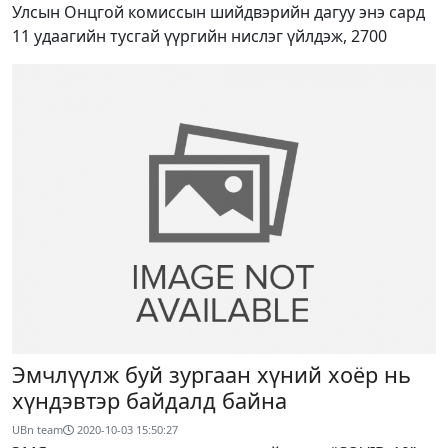
Улсын Онцгой комиссын шийдвэрийн дагуу энэ сард
11 удаагийн тусгай үүргийн нислэг үйлдэж, 2700
Эмчлүүлж буй зургаан хүний хоёр нь
хүндэвтэр байдалд байна
UBn team
2020-10-03 15:50:27