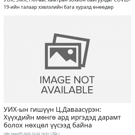
19-ийн талаар хэвлэлийн бага хуралд өнөөдөр
УИХ-ын гишүүн Ц.Даваасүрэн:
Хүүхдийн мөнгө ард иргэдэд дарамт
болох нөхцөл үүсээд байна
UBn team
2020-10-02 14:01:17
1