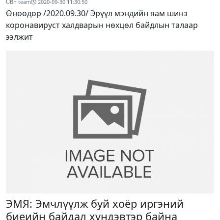
UBn team
2020-09-30 11:30:50
Өнөөдөр /2020.09.30/ Эрүүл мэндийн яам шинэ
коронавируст халдварын нөхцөл байдлын талаар
ээлжит
ЭМЯ: Эмчлүүлж буй хоёр иргэний
биеийн байдал хүндэвтэр байна