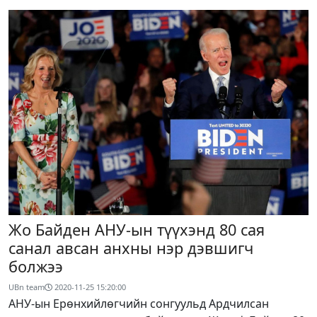
Жо Байден АНУ-ын түүхэнд 80 сая
санал авсан анхны нэр дэвшигч
болжээ
UBn team
2020-11-25 15:20:00
АНУ-ын Ерөнхийлөгчийн сонгуульд Ардчилсан