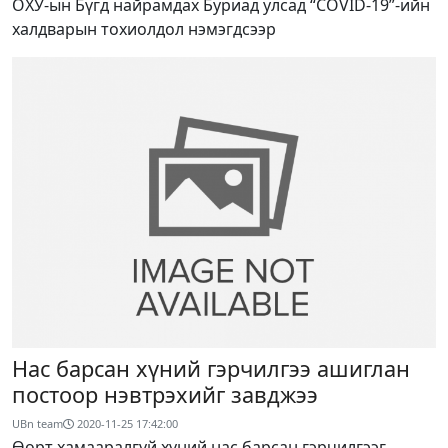
ОХУ-ын Бүгд найрамдах Буриад улсад “COVID-19”-ийн
халдварын тохиолдол нэмэгдсээр
Нас барсан хүний гэрчилгээ ашиглан
постоор нэвтрэхийг завджээ
UBn team
2020-11-25 17:42:00
Өөрт хамааралгүй хүний нас барсан гэрчилгээг