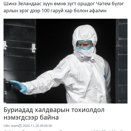
Шинэ Зеландаас зүүн өмнө зүгт оршдог Чатем бүлэг
арлын эрэг дээр 100 гаруй хар болон афалин
Буриадад халдварын тохиолдол
нэмэгдсээр байна
UBn team
2020-11-26 09:00:00