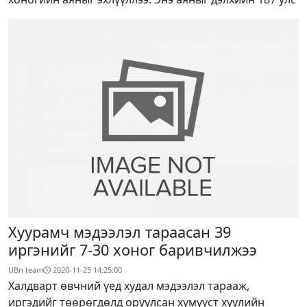
Хуурамч мэдээлэл тараасан 39
иргэнийг 7-30 хоног баривчилжээ
UBn team
2020-11-25 14:25:00
Халдварт өвчний үед худал мэдээлэл тарааж,
иргэдийг төөрөгдөлд оруулсан хүмүүст хуулийн