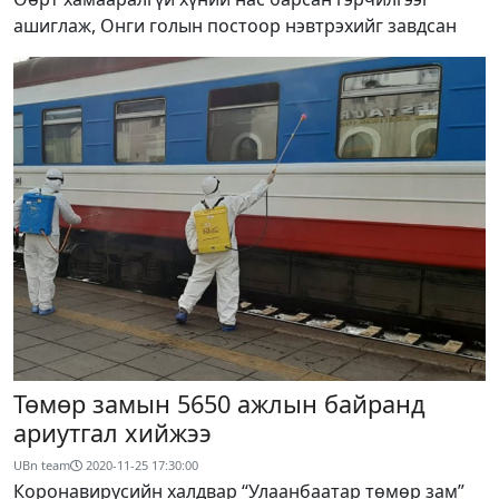
ашиглаж, Онги голын постоор нэвтрэхийг завдсан
Төмөр замын 5650 ажлын байранд
ариутгал хийжээ
UBn team
2020-11-25 17:30:00
Коронавирусийн халдвар “Улаанбаатар төмөр зам”