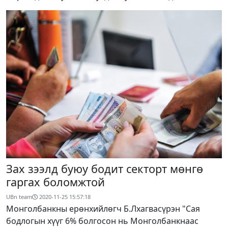
Зах зээлд буюу бодит секторт мөнгө
гаргах боломжтой
UBn team
2020-11-25 15:57:18
Монголбанкны ерөнхийлөгч Б.Лхагвасүрэн "Сая
бодлогын хүүг 6% болгосон нь Монголбанкнаас