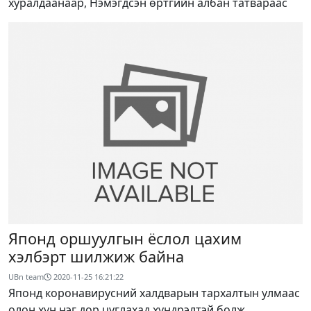
хуралдаанаар, Нэмэгдсэн өртгийн албан татвараас
Японд оршуулгын ёслол цахим
хэлбэрт шилжиж байна
UBn team
2020-11-25 16:21:22
Японд коронавирусний халдварын тархалтын улмаас
олон хүн нэг дор цуглахад хүндрэлтэй болж