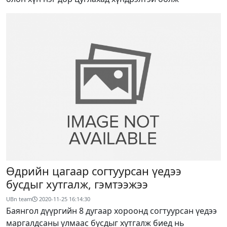
Өдрийн цагаар согтуурсан үедээ
бусдыг хутгалж, гэмтээжээ
UBn team
2020-11-25 16:14:30
Баянгол дүүргийн 8 дугаар хороонд согтуурсан үедээ
маргалдсаны улмаас бусдыг хутгалж биед нь