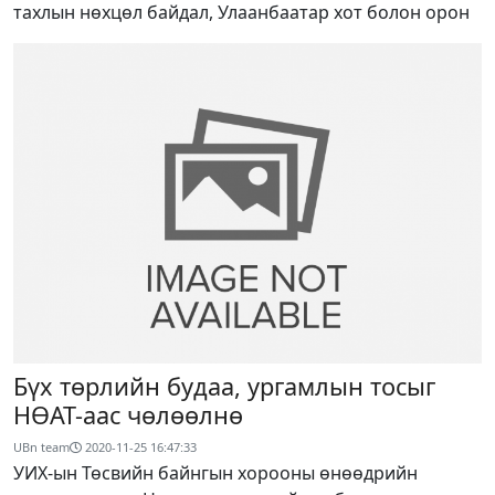
тахлын нөхцөл байдал, Улаанбаатар хот болон орон
Бүх төрлийн будаа, ургамлын тосыг
НӨАТ-аас чөлөөлнө
UBn team
2020-11-25 16:47:33
УИХ-ын Төсвийн байнгын хорооны өнөөдрийн