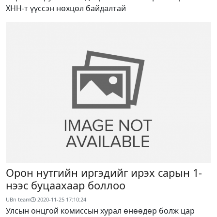
ХНН-т үүссэн нөхцөл байдалтай
Орон нутгийн иргэдийг ирэх сарын 1-
нээс буцаахаар боллоо
UBn team
2020-11-25 17:10:24
Улсын онцгой комиссын хурал өнөөдөр болж цар