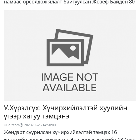
намаас өрсөлдөж ялалт байгуулсан Жозеф Байден 80
У.Хүрэлсүх: Хүчирхийлэлтэй хуулийн
үгээр хатуу тэмцэнэ
UBn team
2020-11-25 14:50:00
Жендэрт суурилсан хүчирхийлэлтэй тэмцэх 16
хоногийн аяныг эхлүүллээ. Энэ аяныг дэлхийн 187 улс