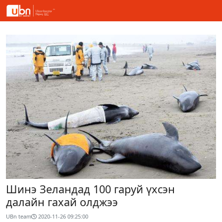
Шинэ Зеландад 100 гаруй үхсэн
далайн гахай олджээ
UBn team
2020-11-26 09:25:00