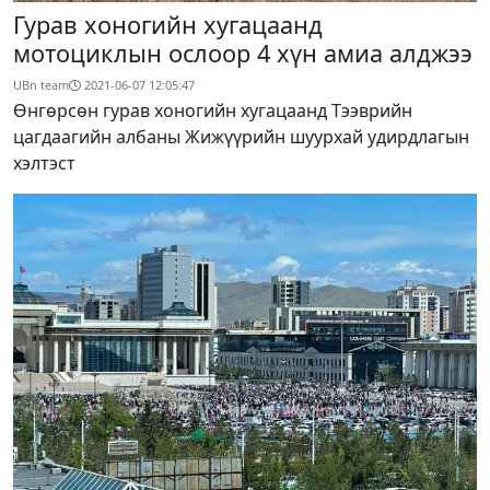
Гурав хоногийн хугацаанд
мотоциклын ослоор 4 хүн амиа алджээ
UBn team
2021-06-07 12:05:47
Өнгөрсөн гурав хоногийн хугацаанд Тээврийн
цагдаагийн албаны Жижүүрийн шуурхай удирдлагын
хэлтэст