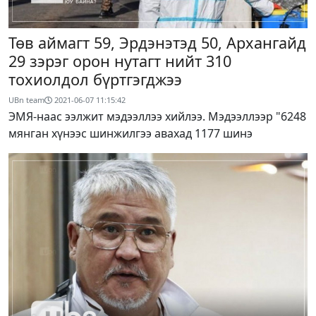
Төв аймагт 59, Эрдэнэтэд 50, Архангайд
29 зэрэг орон нутагт нийт 310
тохиолдол бүртгэгджээ
UBn team
2021-06-07 11:15:42
ЭМЯ-наас ээлжит мэдээллээ хийлээ. Мэдээллээр "6248
мянган хүнээс шинжилгээ авахад 1177 шинэ