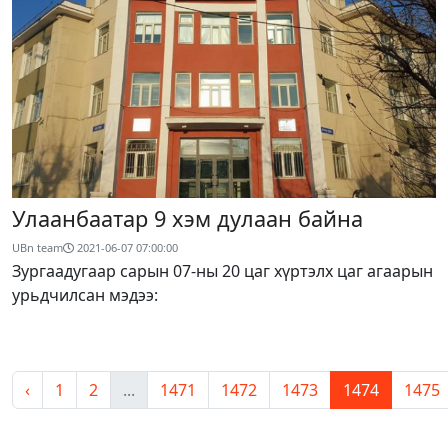
Улаанбаатар 9 хэм дулаан байна
UBn team
2021-06-07 07:00:00
Зургаадугаар сарын 07-ны 20 цаг хүртэлх цаг агаарын
урьдчилсан мэдээ:
‹
1
2
...
1471
1472
1473
1474
1475