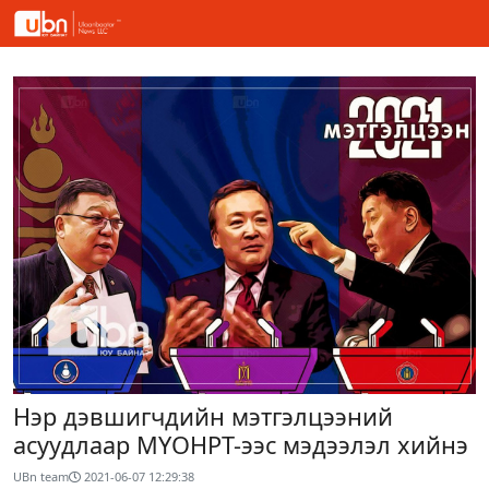
Нэр дэвшигчдийн мэтгэлцээний
асуудлаар МҮОНРТ-ээс мэдээлэл хийнэ
UBn team
2021-06-07 12:29:38