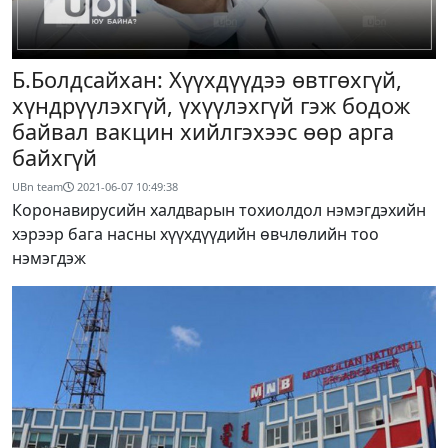
Б.Болдсайхан: Хүүхдүүдээ өвтгөхгүй,
хүндрүүлэхгүй, үхүүлэхгүй гэж бодож
байвал вакцин хийлгэхээс өөр арга
байхгүй
UBn team
2021-06-07 10:49:38
Коронавирусийн халдварын тохиолдол нэмэгдэхийн
хэрээр бага насны хүүхдүүдийн өвчлөлийн тоо
нэмэгдэж