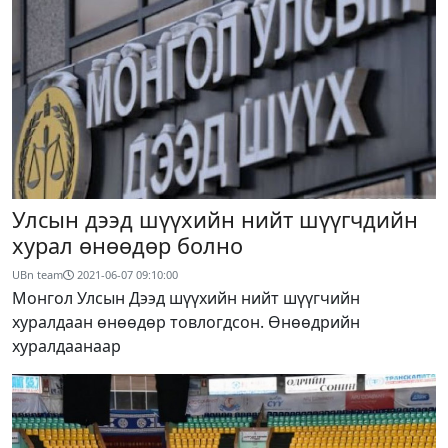
Улсын дээд шүүхийн нийт шүүгчдийн
хурал өнөөдөр болно
UBn team
2021-06-07 09:10:00
Монгол Улсын Дээд шүүхийн нийт шүүгчийн
хуралдаан өнөөдөр товлогдсон. Өнөөдрийн
хуралдаанаар