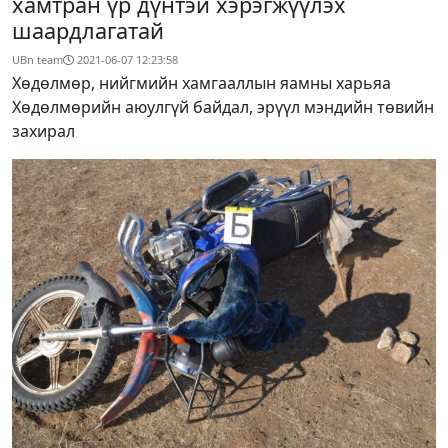
хамтран үр дүнтэй хэрэгжүүлэх
шаардлагатай
UBn team
2021-06-07 12:23:58
Хөдөлмөр, нийгмийн хамгааллын яамны харьяа
Хөдөлмөрийн аюулгүй байдал, эрүүл мэндийн төвийн
захирал