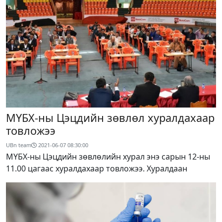
МҮБХ-ны Цэцдийн зөвлөл хуралдахаар
товложээ
UBn team
2021-06-07 08:30:00
МҮБХ-ны Цэцдийн зөвлөлийн хурал энэ сарын 12-ны
11.00 цагаас хуралдахаар товложээ. Хуралдаан