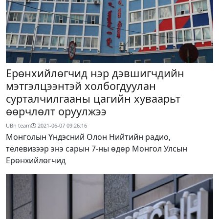
Ерөнхийлөгчид нэр дэвшигчдийн
мэтгэлцээнтэй холбогдуулан
сурталчилгааны цагийн хуваарьт
өөрчлөлт оруулжээ
UBn team
2021-06-07 09:26:16
Монголын Үндэсний Олон Нийтийн радио,
телевизээр энэ сарын 7-ны өдөр Монгол Улсын
Ерөнхийлөгчид