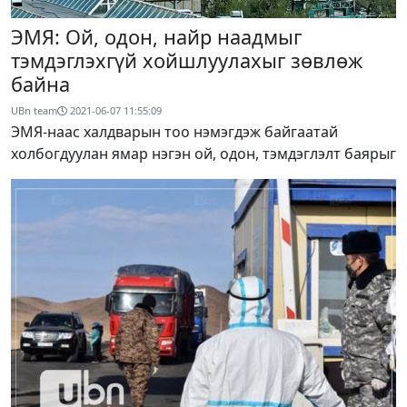
ЭМЯ: Ой, одон, найр наадмыг
тэмдэглэхгүй хойшлуулахыг зөвлөж
байна
UBn team
2021-06-07 11:55:09
ЭМЯ-наас халдварын тоо нэмэгдэж байгаатай
холбогдуулан ямар нэгэн ой, одон, тэмдэглэлт баярыг