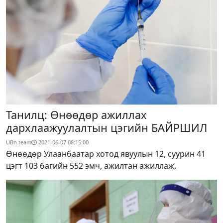
Танилц: Өнөөдөр ажиллах
дархлаажуулалтын цэгийн БАЙРШИЛ
UBn team
2021-06-07 08:15:00
Өнөөдөр Улаанбаатар хотод явуулын 12, суурин 41
цэгт 103 багийн 552 эмч, ажилтан ажиллаж,