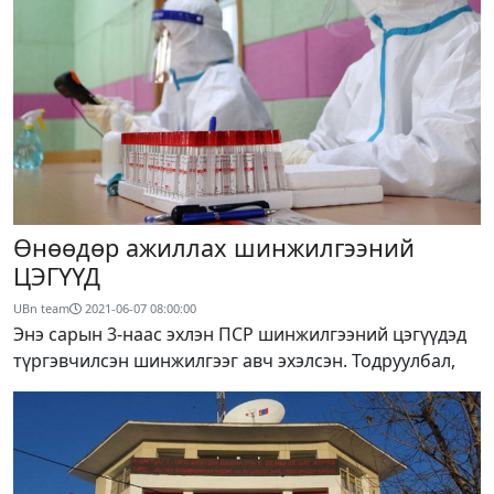
Өнөөдөр ажиллах шинжилгээний
ЦЭГҮҮД
UBn team
2021-06-07 08:00:00
Энэ сарын 3-наас эхлэн ПСР шинжилгээний цэгүүдэд
түргэвчилсэн шинжилгээг авч эхэлсэн. Тодруулбал,