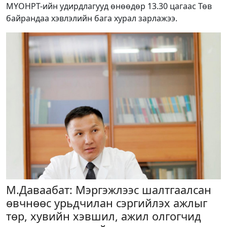
МҮОНРТ-ийн удирдлагууд өнөөдөр 13.30 цагаас Төв
байрандаа хэвлэлийн бага хурал зарлажээ.
М.Даваабат: Мэргэжлээс шалтгаалсан
өвчнөөс урьдчилан сэргийлэх ажлыг
төр, хувийн хэвшил, ажил олгогчид