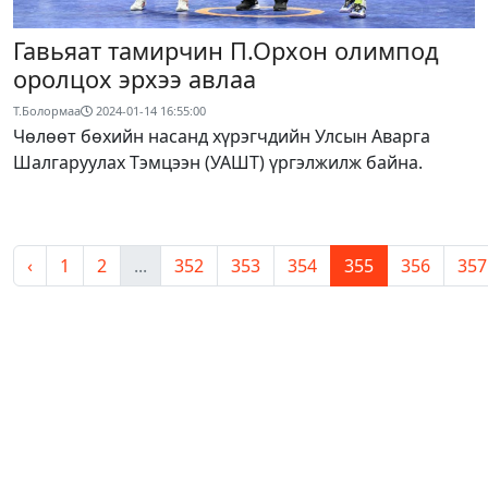
Гавьяат тамирчин П.Орхон олимпод
оролцох эрхээ авлаа
Т.Болормаа
2024-01-14 16:55:00
Чөлөөт бөхийн насанд хүрэгчдийн Улсын Аварга
Шалгаруулах Тэмцээн (УАШТ) үргэлжилж байна.
‹
1
2
...
352
353
354
355
356
357