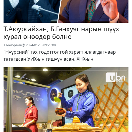
Т.Аюурсайхан, Б.Ганхуяг нарын шүүх
хурал өнөөдөр болно
Т.Болормаа
2024-01-15 09:29:00
“Нүүрсний” гэх тодотголтой хэрэгт яллагдагчаар
татагдсан УИХ-ын гишүүн асан, ХНХ-ын