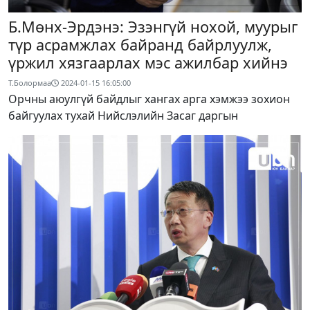
Б.Мөнх-Эрдэнэ: Эзэнгүй нохой, муурыг
түр асрамжлах байранд байрлуулж,
үржил хязгаарлах мэс ажилбар хийнэ
Т.Болормаа
2024-01-15 16:05:00
Орчны аюулгүй байдлыг хангах арга хэмжээ зохион
байгуулах тухай Нийслэлийн Засаг даргын