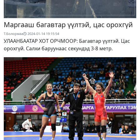
Маргааш багавтар үүлтэй, цас орохгүй
Т.Болормаа
2024-01-14 19:15:54
УЛААНБААТАР ХОТ ОРЧМООР: Багавтар үүлтэй. Цас
орохгүй. Салхи баруунаас секундэд 3-8 метр.