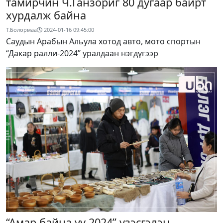
тамирчин Ч.Ганзориг 80 дугаар байрт
хурдалж байна
Т.Болормаа
2024-01-16 09:45:00
Саудын Арабын Альула хотод авто, мото спортын
“Дакар ралли-2024” уралдаан нэгдүгээр
“Амар байна уу 2024” үзэсгэлэн,