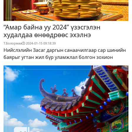
“Амар байна уу 2024” үзэсгэлэн
худалдаа өнөөдрөөс эхэлнэ
Т.Болормаа
2024-01-15 09:18:39
Нийслэлийн Засаг даргын санаачилгаар сар шинийн
баярыг угтан жил бүр уламжлал болгон зохион