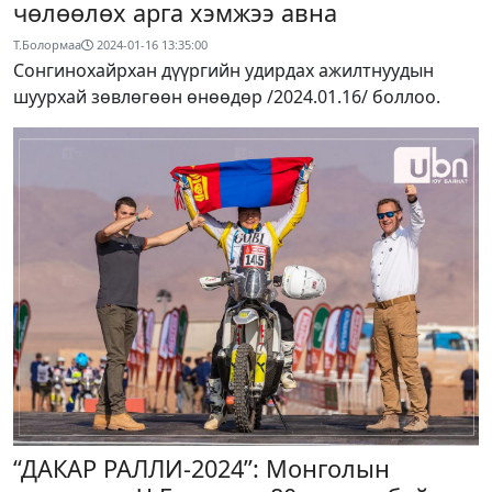
чөлөөлөх арга хэмжээ авна
Т.Болормаа
2024-01-16 13:35:00
Сонгинохайрхан дүүргийн удирдах ажилтнуудын
шуурхай зөвлөгөөн өнөөдөр /2024.01.16/ боллоо.
“ДАКАР РАЛЛИ-2024”: Монголын