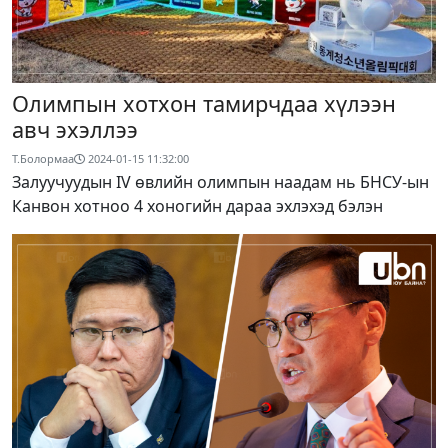
Олимпын хотхон тамирчдаа хүлээн
авч эхэллээ
Т.Болормаа
2024-01-15 11:32:00
Залуучуудын IV өвлийн олимпын наадам нь БНСУ-ын
Канвон хотноо 4 хоногийн дараа эхлэхэд бэлэн