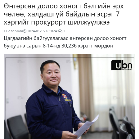
Өнгөрсөн долоо хоногт бэлгийн эрх
чөлөө, халдашгүй байдлын эсрэг 7
хэргийг прокурорт шилжүүлжээ
Т.Болормаа
2024-01-15 16:16:49
2
Цагдаагийн байгууллагаас өнгөрсөн долоо хоногт
буюу энэ сарын 8-14-нд 30,236 хэрэгт мөрдөн