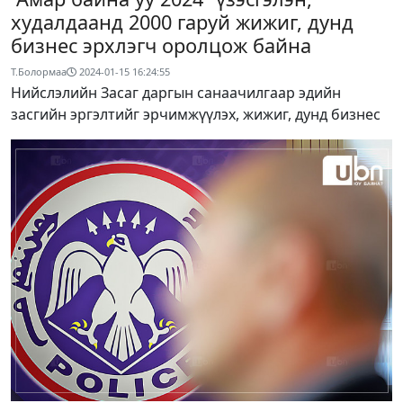
худалдаанд 2000 гаруй жижиг, дунд
бизнес эрхлэгч оролцож байна
Т.Болормаа
2024-01-15 16:24:55
Нийслэлийн Засаг даргын санаачилгаар эдийн
засгийн эргэлтийг эрчимжүүлэх, жижиг, дунд бизнес