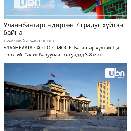
Улаанбаатарт өдөртөө 7 градус хүйтэн
байна
Т.Болормаа
2024-01-15 06:00:00
УЛААНБААТАР ХОТ ОРЧМООР: Багавтар үүлтэй. Цас
орохгүй. Салхи баруунаас секундэд 3-8 метр.