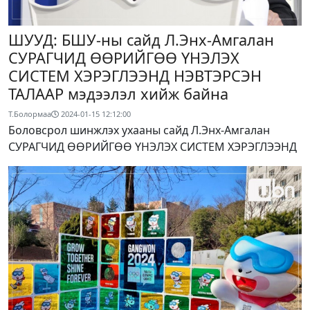
ШУУД: БШУ-ны сайд Л.Энх-Амгалан
СУРАГЧИД ӨӨРИЙГӨӨ ҮНЭЛЭХ
СИСТЕМ ХЭРЭГЛЭЭНД НЭВТЭРСЭН
ТАЛААР мэдээлэл хийж байна
Т.Болормаа
2024-01-15 12:12:00
Боловсрол шинжлэх ухааны сайд Л.Энх-Амгалан
СУРАГЧИД ӨӨРИЙГӨӨ ҮНЭЛЭХ СИСТЕМ ХЭРЭГЛЭЭНД