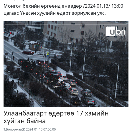
Монгол бөхийн өргөөнд өнөөдөр /2024.01.13/ 13:00
цагаас Үндсэн хуулийн өдөрт зориулсан улс,
Улаанбаатарт өдөртөө 17 хэмийн
хүйтэн байна
Т.Болормаа
2024-01-13 07:00:00