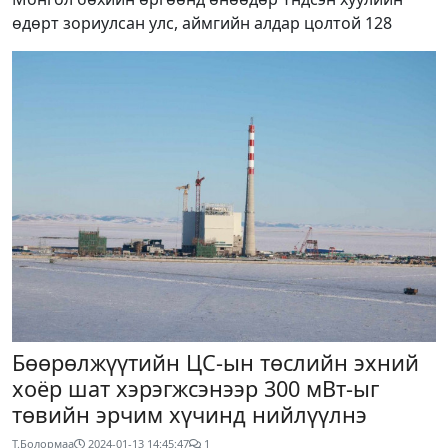
өдөрт зориулсан улс, аймгийн алдар цолтой 128
Бөөрөлжүүтийн ЦС-ын төслийн эхний
хоёр шат хэрэгжсэнээр 300 мВт-ыг
төвийн эрчим хүчинд нийлүүлнэ
Т.Болормаа
2024-01-13 14:45:47
1