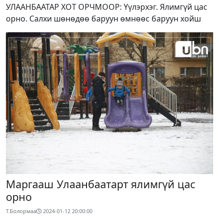
УЛААНБААТАР ХОТ ОРЧМООР: Үүлэрхэг. Ялимгүй цас
орно. Салхи шөнөдөө баруун өмнөөс баруун хойш
Маргааш Улаанбаатарт ялимгүй цас
орно
Т.Болормаа
2024-01-12 20:00:00