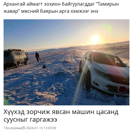
Архангай аймагт зохион байгуулагддаг “Тамирын
жавар” мөсний баярын арга хэмжээг энэ
Хүүхэд зорчиж явсан машин цасанд
суусныг гаргажээ
Т.Болормаа
2024-01-13 13:03:00