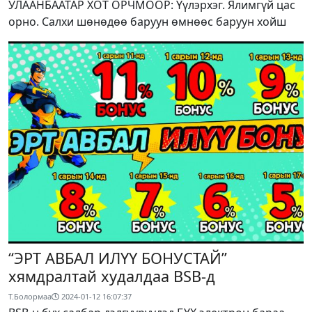
УЛААНБААТАР ХОТ ОРЧМООР: Үүлэрхэг. Ялимгүй цас
орно. Салхи шөнөдөө баруун өмнөөс баруун хойш
“ЭРТ АВБАЛ ИЛҮҮ БОНУСТАЙ”
хямдралтай худалдаа BSB-д
Т.Болормаа
2024-01-12 16:07:37