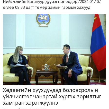
Нийслэлийн Багануур дүүрэгт өнөөдөр /2024.01.13/
өглөө 08:53 цагт төмөр замын гармын хажууд
Хөдөөгийн хүүхдүүдэд боловсролын
үйлчилгээг чанартай хүргэх зорилтыг
хамтран хэрэгжүүлнэ