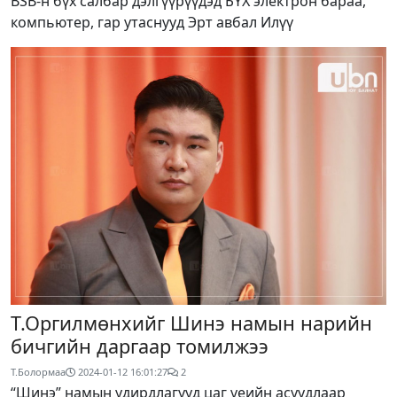
BSB-н бүх салбар дэлгүүрүүдэд БҮХ электрон бараа,
компьютер, гар утаснууд Эрт авбал Илүү
Т.Оргилмөнхийг Шинэ намын нарийн
бичгийн даргаар томилжээ
Т.Болормаа
2024-01-12 16:01:27
2
“Шинэ” намын удирдлагууд цаг үеийн асуудлаар