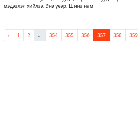
мэдээлэл хийлээ. Энэ үеэр, Шинэ нам
‹
1
2
...
354
355
356
357
358
359