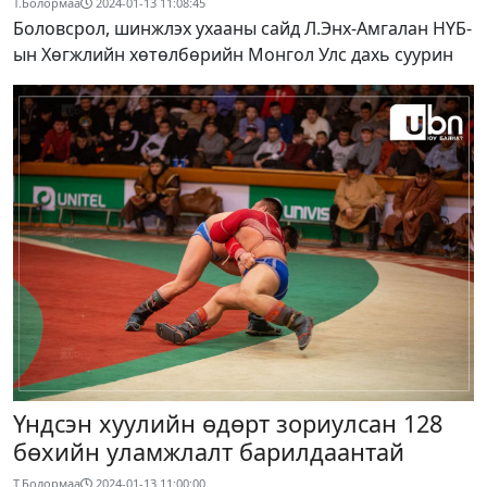
Т.Болормаа
2024-01-13 11:08:45
Боловсрол, шинжлэх ухааны сайд Л.Энх-Амгалан НҮБ-
ын Хөгжлийн хөтөлбөрийн Монгол Улс дахь суурин
Үндсэн хуулийн өдөрт зориулсан 128
бөхийн уламжлалт барилдаантай
Т.Болормаа
2024-01-13 11:00:00