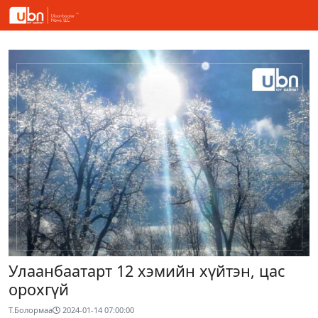
Улаанбаатарт 12 хэмийн хүйтэн, цас
орохгүй
Т.Болормаа
2024-01-14 07:00:00