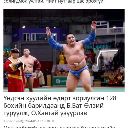
солигдмол үүлтэй. Нийт нутгаар цас орохгүй.
Үндсэн хуулийн өдөрт зориулсан 128
бөхийн барилдаанд Б.Бат-Өлзий
түрүүлж, О.Хангай үзүүрлэв
Т.Болормаа
2024-01-13 18:30:00
Монгол бөхийн өргөөнд өнөөдөр Үндсэн хуулийн