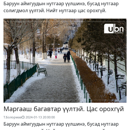
Баруун аймгуудын нутгаар үүлшинэ, бусад нутгаар
солигдмол үүлтэй. Нийт нутгаар цас орохгүй.
Маргааш багавтар үүлтэй. Цас орохгүй
Т.Болормаа
2024-01-13 20:00:00
Баруун аймгуудын нутгаар үүлшинэ, бусад нутгаар