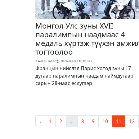
Монгол Улс зуны XVII
паралимпын наадмаас 4
медаль хүртэж түүхэн амжи
тогтоолоо
Т.Алтанзагас
2024-09-09 10:01:00
Францын нийслэл Парис хотод зуны 17
дугаар паралимпын наадам наймдугаар
сарын 28-наас есдүгээр
‹
1
2
...
8
9
10
11
12