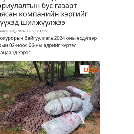
ориулалтын бус газарт
аясан компанийн хэргийг
үүхэд шилжүүлжээ
танзагас
2024-09-09 12:12:22
окурорын байгууллага 2024 оны есдүгээр
рын 02-ноос 06-ны өдрийг хүртэл
гацаанд хэрэг