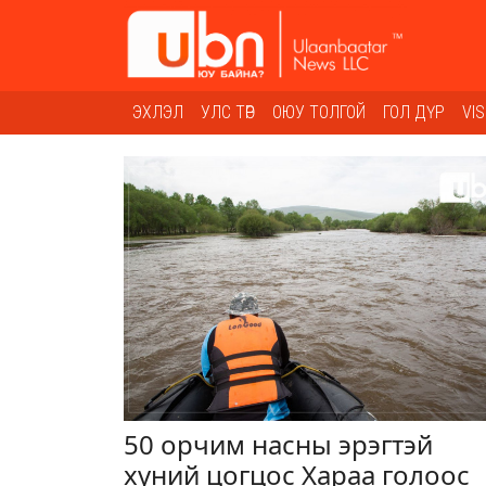
ЭХЛЭЛ
УЛС ТӨР
ОЮУ ТОЛГОЙ
ГОЛ ДҮР
VI
50 орчим насны эрэгтэй
хүний цогцос Хараа голоос