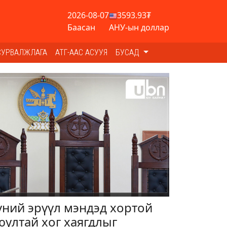
2026-08-07
3593.93₮
Баасан
АНУ-ын доллар
СУРВАЛЖЛАГА
АТГ-ААС АСУУЯ
БУСАД
үний эрүүл мэндэд хортой
юултай хог хаягдлыг