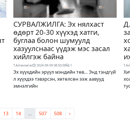
СУРВАЛЖИЛГА: Эх нялхаст
Д
өдөрт 20-30 хүүхэд хатги,
з
лт
буглаа болон шумуулд
х
хазуулснаас үүдэж мэс засал
х
хийлгэж байна
и
Т.Алтанзагас
2024-09-09 08:50:00
1
Т.Ал
Эх хүүхдийн эрүүл мэндийн төв... Энд тэндгүй
Хи
л хүүхдээ тэвэрсэн, хөтөлсөн ээж аавууд
хо
эмнэлгийн
ту
13
14
...
507
508
›