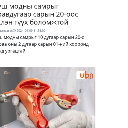
уш модны самрыг
равдугаар сарын 20-оос
хлэн түүх боломжтой
танзагас
2024-09-09 11:31:00
ш модны самрыг 10 дугаар сарын 20-с
раа оны 2 дугаар сарын 01-ний хооронд
нд ургацтай