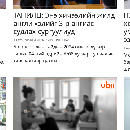
ТАНИЛЦ: Энэ хичээлийн жилд
Н
англи хэлийг 3-р ангиас
х
судлах сургуулиуд
у
э
Т.Алтанзагас
2024-09-09 11:01:00
1
Боловсролын сайдын 2024 оны есдүгээр
Т.Ал
сарын 04-ний өдрийн А/68 дугаар тушаалын
Мо
хавсралтаар цахим
э.
ба
ши