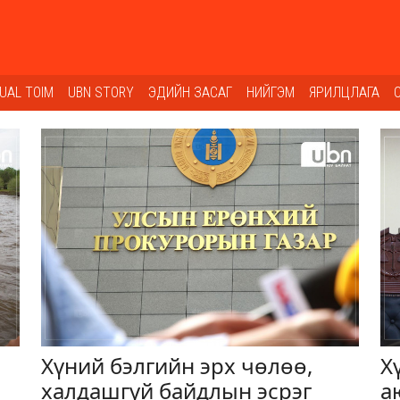
SUAL TOIM
UBN STORY
ЭДИЙН ЗАСАГ
НИЙГЭМ
ЯРИЛЦЛАГА
Хүний бэлгийн эрх чөлөө,
Х
халдашгүй байдлын эсрэг
а