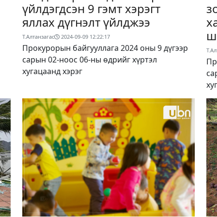
үйлдэгдсэн 9 гэмт хэрэгт
з
яллах дүгнэлт үйлджээ
х
ш
Т.Алтанзагас
2024-09-09 12:22:17
Прокурорын байгууллага 2024 оны 9 дүгээр
Т.Ал
сарын 02-ноос 06-ны өдрийг хүртэл
Пр
хугацаанд хэрэг
са
ху