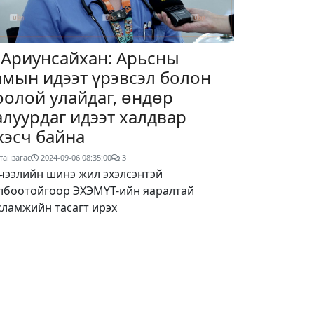
.Ариунсайхан: Арьсны
амын идээт үрэвсэл болон
оолой улайдаг, өндөр
алуурдаг идээт халдвар
хэсч байна
танзагас
2024-09-06 08:35:00
3
чээлийн шинэ жил эхэлсэнтэй
лбоотойгоор ЭХЭМҮТ-ийн яаралтай
сламжийн тасагт ирэх