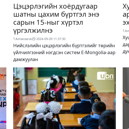
Цэцэрлэгийн хоёрдугаар
Х
шатны цахим бүртгэл энэ
а
сарын 15-ныг хүртэл
э
үргэлжилнэ
Т.Ал
Ху
Т.Алтанзагас
2024-09-09 11:37:30
да
Нийслэлийн цэцэрлэгийн бүртгэлийг төрийн
ду
үйлчилгээний нэгдсэн систем E-Mongolia-аар
дамжуулан