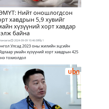
ЭМҮТ: Нийт оношлогдсон
орт хавдрын 5,9 хувийг
майн хүзүүний хорт хавдар
зэлж байна
танзагас
2024-09-09 10:46:00
1
нгол Улсад 2023 оны жилийн эцсийн
йдлаар умайн хүзүүний хорт хавдрын 425
нэ тохиолдол