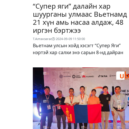
“Супер яги” далайн хар
шуурганы улмаас Вьетнамд
21 хүн амь насаа алдаж, 48
иргэн бэртжээ
Т.Алтанзагас
2024-09-09 11:50:00
Вьетнам улсын хойд хэсэгт “Супер Яги”
нэртэй хар салхи энэ сарын 8-нд дайран