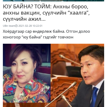
ЮУ БАЙНА? ТОЙМ: Анхны бороо,
анхны вакцин, сүүлчийн “хаалга”,
сүүлчийн ажил...
UBn team
2021-02-28 10:22:01
Хоёрдугаар сар өндөрлөж байна. Отгон долоо
хоногоор “юу байна” гэдгийг товчхон