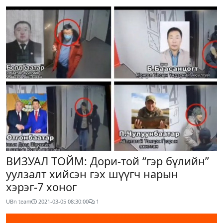
ВИЗУАЛ ТОЙМ: Дори-той “гэр бүлийн”
уулзалт хийсэн гэх шүүгч нарын
хэрэг-7 хоног
UBn team
2021-03-05 08:30:00
1