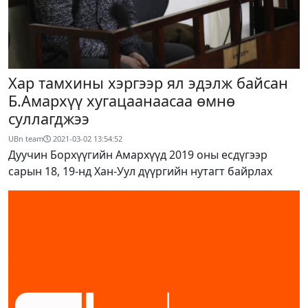
Хар тамхины хэргээр ял эдэлж байсан
Б.Амархүү хугацаанаасаа өмнө
суллагджээ
UBn team
2021-03-02 13:54:52
Дуучин Борхүүгийн Амархүүд 2019 оны есдүгээр
сарын 18, 19-нд Хан-Уул дүүргийн нутагт байрлах