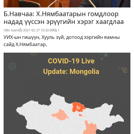
Б.Навчаа: Х.Нямбаатарын гомдлоор
надад үүссэн эрүүгийн хэрэг хаагдлаа
UBn team
2021-02-27 10:32:00
1
УИХ-ын гишүүн, Хууль зүй, дотоод хэргийн яамны
сайд Х.Нямбаатар,