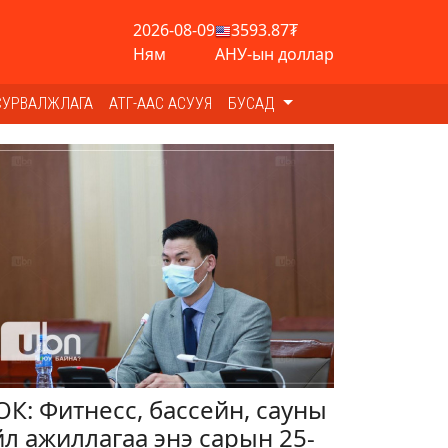
2026-08-09
3593.87₮
Ням
АНУ-ын доллар
СУРВАЛЖЛАГА
АТГ-ААС АСУУЯ
БУСАД
ОК: Фитнесс, бассейн, сауны
йл ажиллагаа энэ сарын 25-