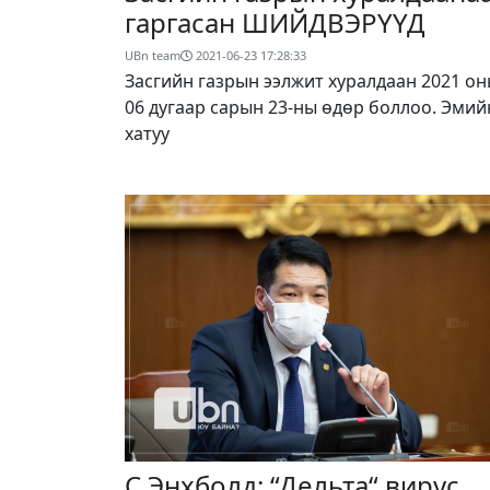
гаргасан ШИЙДВЭРҮҮД
UBn team
2021-06-23 17:28:33
Засгийн газрын ээлжит хуралдаан 2021 о
06 дугаар сарын 23-ны өдөр боллоо. Эмий
хатуу
С.Энхболд: “Дельта“ вирус