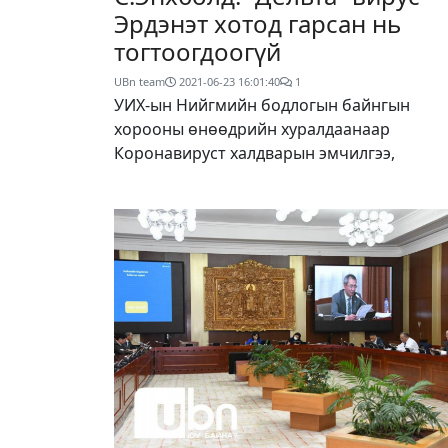
Эрдэнэт хотод гарсан нь
тогтоогдоогүй
UBn team
2021-06-23 16:01:40
1
УИХ-ын Нийгмийн бодлогын байнгын
хорооны өнөөдрийн хуралдаанаар
Коронавируст халдварын эмчилгээ,