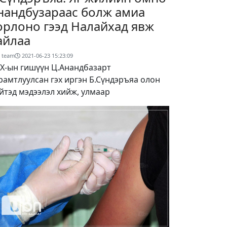
нандбузараас болж амиа
орлоно гээд Налайхад явж
айлаа
 team
2021-06-23 15:23:09
Х-ын гишүүн Ц.Анандбазарт
рамтлуулсан гэх иргэн Б.Сүндэръяа олон
йтэд мэдээлэл хийж, улмаар