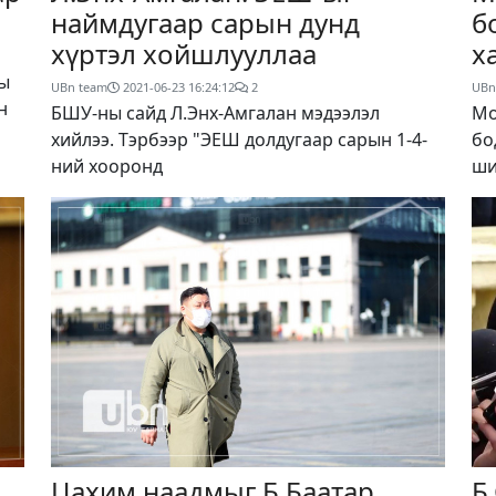
наймдугаар сарын дунд
б
хүртэл хойшлууллаа
х
ны
UBn team
2021-06-23 16:24:12
2
UBn
н
БШУ-ны сайд Л.Энх-Амгалан мэдээлэл
Мо
хийлээ. Тэрбээр "ЭЕШ долдугаар сарын 1-4-
бо
ний хооронд
ши
Цахим наадмыг Б.Баатар
Б