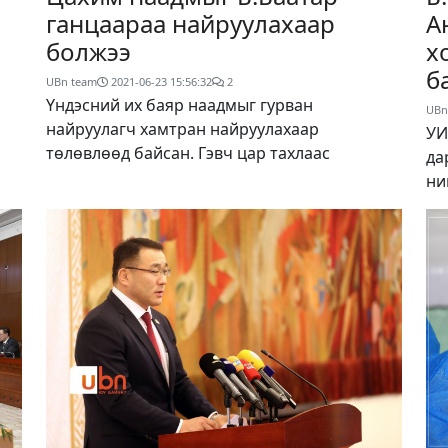
ганцаараа найруулахаар
А
болжээ
х
б
UBn team
2021-06-23 15:56:32
2
Үндэсний их баяр наадмыг гурван
UBn
найруулагч хамтран найруулахаар
УИ
төлөвлөөд байсан. Гэвч цар тахлаас
да
ни