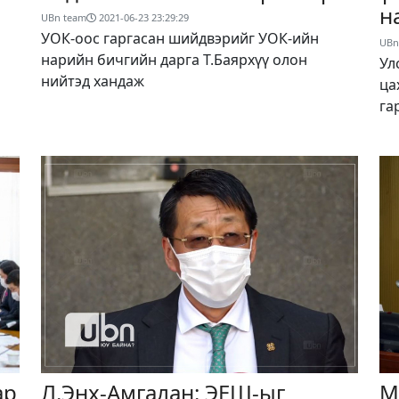
н
UBn team
2021-06-23 23:29:29
УОК-оос гаргасан шийдвэрийг УОК-ийн
UBn
нарийн бичгийн дарга Т.Баярхүү олон
Ул
нийтэд хандаж
ца
га
ар
Л.Энх-Амгалан: ЭЕШ-ыг
М