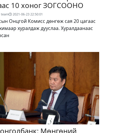
аас 10 хоног ЗОГСООНО
 team
2021-06-23 22:50:01
сын Онцгой Комисс дөнгөж сая 20 цагаас
химаар хуралдаж дууслаа. Хуралдаанаас
рсан
онголбанк: Мөнгөний