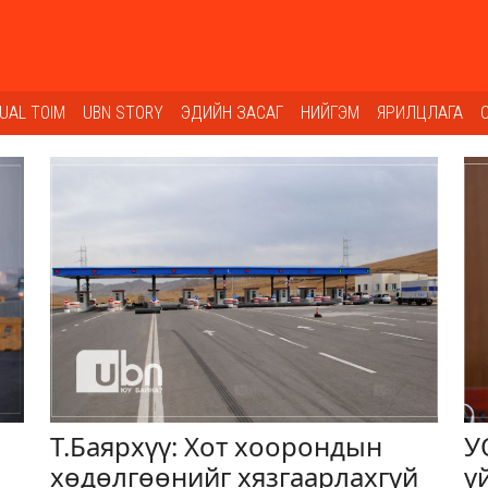
SUAL TOIM
UBN STORY
ЭДИЙН ЗАСАГ
НИЙГЭМ
ЯРИЛЦЛАГА
Т.Баярхүү: Хот хоорондын
У
хөдөлгөөнийг хязгаарлахгүй
ү