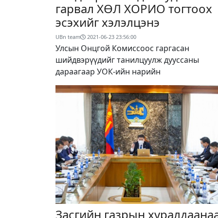
гарвал ХӨЛ ХОРИО тогтоох
эсэхийг хэлэлцэнэ
UBn team
2021-06-23 23:56:00
Улсын Онцгой Комиссоос гаргасан
шийдвэрүүдийг танилцуулж дууссаны
дараагаар УОК-ийн нарийн
Засгийн газрын хуралдаана