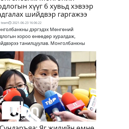
одлогын хүүг 6 хувьд хэвээр
адгалах шийдвэр гаргажээ
 team
2021-06-23 16:06:22
нголбанкны дэргэдэх Мөнгөний
длогын хороо өнөөдөр хуралдаж,
йдвэрээ танилцуулав. Монголбанкны
.Сүндэръяа: Яг жилийн өмнө