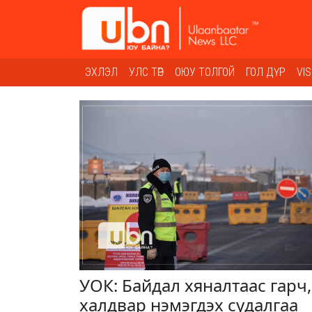
ЭХЛЭЛ
УЛС ТӨР
ОЮУ ТОЛГОЙ
ГОЛ ДҮР
VI
УОК: Байдал хяналтаас гарч,
халдвар нэмэгдэх судалгаа