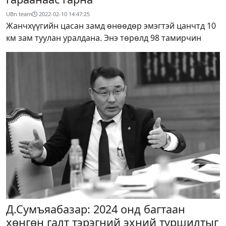
UBn team
2022-02-10 14:47:25
Жанчхүүгийн цасан замд өнөөдөр эмэгтэй цанчтд 10
км зам туулан уралдана. Энэ төрөлд 98 тамирчин
Д.Сумъяабазар: 2024 онд багтаан
хөнгөн галт тэрэгний эхний туршилтыг