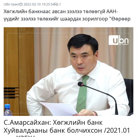
UBn team
2022-02-10 19:25:54
1
Хөгжлийн банкнаас авсан зээлээ төлөөгүй ААН-
үүдийг зээлээ төлөхийг шаардах зорилгоор "Өөрөөр
С.Амарсайхан: Хөгжлийн банк
Хуйвалдааны банк болчихсон /2021.01