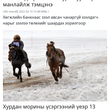
манлайлж тэмцэнэ
UBn team
2022-02-10 15:48:00
1
Хөгжлийн банкнаас зээл авсан чанаргүй зээлдэгч
нарыг зээлээ төлөхийг шаардах зорилгоор
Хурдан морины үсэргээний үеэр 13