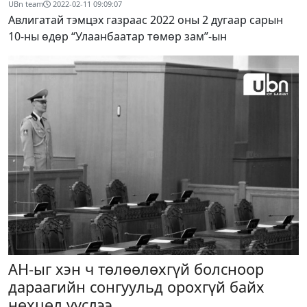
UBn team
2022-02-11 09:09:07
Авлигатай тэмцэх газраас 2022 оны 2 дугаар сарын
10-ны өдөр “Улаанбаатар төмөр зам”-ын
АН-ыг хэн ч төлөөлөхгүй болсноор
дараагийн сонгуульд орохгүй байх
нөхцөл үүслээ