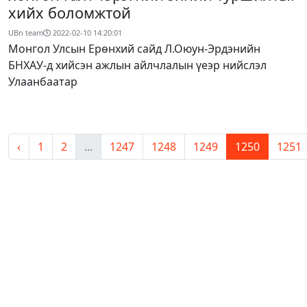
хийх боломжтой
UBn team
2022-02-10 14:20:01
Монгол Улсын Ерөнхий сайд Л.Оюун-Эрдэнийн
БНХАУ-д хийсэн ажлын айлчлалын үеэр нийслэл
Улаанбаатар
‹
1
2
...
1247
1248
1249
1250
1251