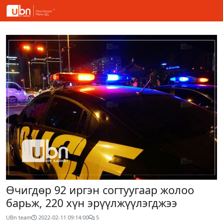
Өчигдөр 92 иргэн согтуугаар жолоо
барьж, 220 хүн эрүүлжүүлэгджээ
UBn team
2022-02-11 09:14:00
5