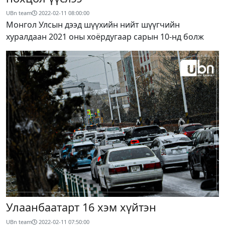
UBn team
2022-02-11 08:00:00
Монгол Улсын дээд шүүхийн нийт шүүгчийн
хуралдаан 2021 оны хоёрдугаар сарын 10-нд болж
Улаанбаатарт 16 хэм хүйтэн
UBn team
2022-02-11 07:50:00