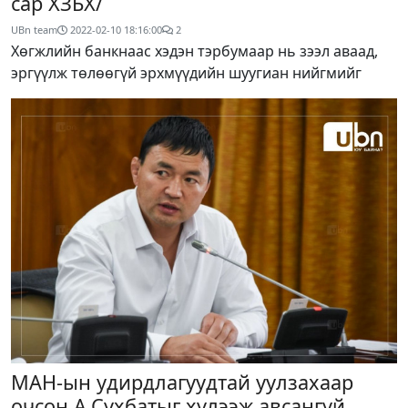
сар ХЗБХ/
UBn team
2022-02-10 18:16:00
2
Хөгжлийн банкнаас хэдэн тэрбумаар нь зээл аваад,
эргүүлж төлөөгүй эрхмүүдийн шуугиан нийгмийг
МАН-ын удирдлагуудтай уулзахаар
очсон А.Сүхбатыг хүлээж авсангүй