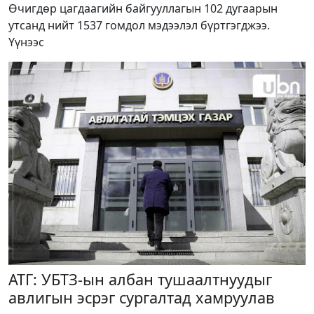
Өчигдөр цагдаагийн байгууллагын 102 дугаарын
утсанд нийт 1537 гомдол мэдээлэл бүртгэгджээ.
Үүнээс
АТГ: УБТЗ-ын албан тушаалтнуудыг
авлигын эсрэг сургалтад хамруулав