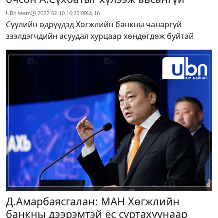
UBn team
2022-02-10 16:25:00
16
Сүүлийн өдрүүдэд Хөгжлийн банкны чанаргүй
зээлдэгчдийн асуудал хурцаар хөндөгдөж буйтай
Д.Амарбаясгалан: МАН Хөгжлийн
банкны дээрэмтэй ёс суртахуунаар