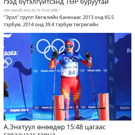
гээд бүтэлгүйтсэнд ТӨР буруутай
UBn team
2022-02-10 15:23:22
1
"Эрэл" групп Хөгжлийн банкнаас 2013 онд 65.5
тэрбум, 2014 онд 39.4 тэрбум төгрөгийн
А.Энхтуул өнөөдөр 15:48 цагаас
гараанаас гарна