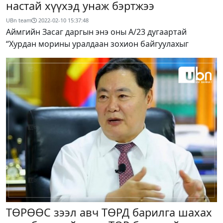
настай хүүхэд унаж бэртжээ
UBn team
2022-02-10 15:37:48
Аймгийн Засаг даргын энэ оны А/23 дугаартай
“Хурдан морины уралдаан зохион байгуулахыг
ТӨРӨӨС зээл авч ТӨРД барилга шахах