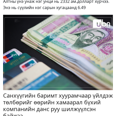
Алтны үнэ унаж нэг унци нь 2332 ам.долларт хүрчээ.
Энэ нь сүүлийн нэг сарын хугацаанд 6.49
Санхүүгийн баримт хуурамчаар үйлдэж
төлбөрийг өөрийн хамаарал бүхий
компанийн данс руу шилжүүлсэн
байжээ