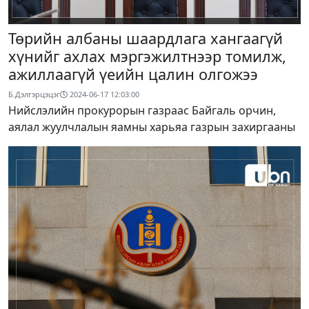
Төрийн албаны шаардлага хангаагүй
хүнийг ахлах мэргэжилтнээр томилж,
ажиллаагүй үеийн цалин олгожээ
Б.Дэлгэрцэцэг
2024-06-17 12:03:00
Нийслэлийн прокурорын газраас Байгаль орчин,
аялал жуулчлалын яамны харьяа газрын захиргааны