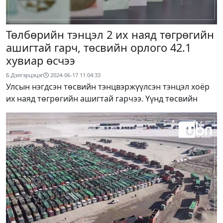
Төлбөрийн тэнцэл 2 их наяд төгрөгийн
ашигтай гарч, төсвийн орлого 42.1
хувиар өсчээ
Б.Дэлгэрцэцэг
2024-06-17 11:04:33
Улсын нэгдсэн төсвийн тэнцвэржүүлсэн тэнцэл хоёр
их наяд төгрөгийн ашигтай гарчээ. Үүнд төсвийн