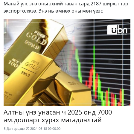
Манай улс энэ оны эхний таван сард 2187 ширхэг гэр
экспортолжээ. Энэ нь өмнөх оны мөн үеэс
Алтны үнэ унасан ч 2025 онд 7000
ам.долларт хүрэх магадлалтай
Б.Дэлгэрцэцэг
2024-06-18 09:00:00