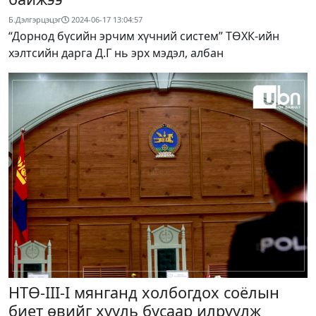
Б.Дэлгэрцэцэг
2024-06-17 13:04:57
“Дорнод бүсийн эрчим хүчний систем” ТӨХК-ийн
хэлтсийн дарга Д.Г нь эрх мэдэл, албан
НТӨ-III-I мянганд холбогдох соёлын
биет өвийг хууль бусаар илрүүлж