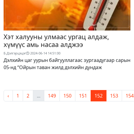
Хэт халууны улмаас ургац алдаж,
хүмүүс амь насаа алджээ
Б.Дэлгэрцэцэг
2024-06-14 14:51:00
Дэлхийн цаг уурын байгууллагаас зургаадугаар сарын
05-нд “Ойрын таван жилд дэлхийн дундаж
‹
1
2
...
149
150
151
152
153
154