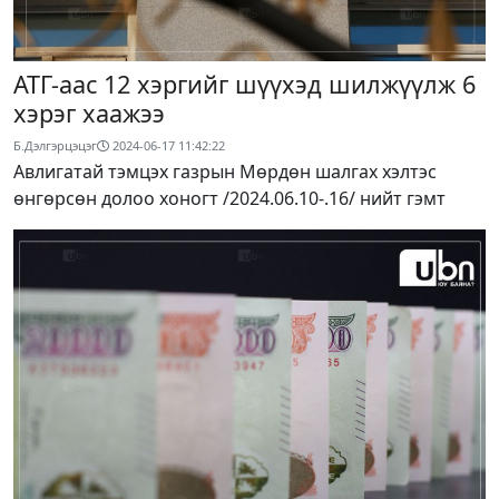
АТГ-аас 12 хэргийг шүүхэд шилжүүлж 6
хэрэг хаажээ
Б.Дэлгэрцэцэг
2024-06-17 11:42:22
Авлигатай тэмцэх газрын Мөрдөн шалгах хэлтэс
өнгөрсөн долоо хоногт /2024.06.10-.16/ нийт гэмт