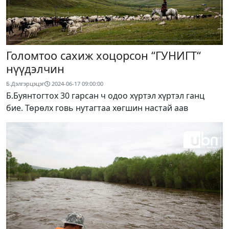
Голомтоо сахиж хоцорсон “ГУНИГТ“
нүүдэлчин
Б.Дэлгэрцэцэг
2024-06-17 09:00:00
Б.Буянтогтох 30 гарсан ч одоо хүртэл хүртэл ганц
бие. Төрөлх говь нутагтаа хөгшин настай аав