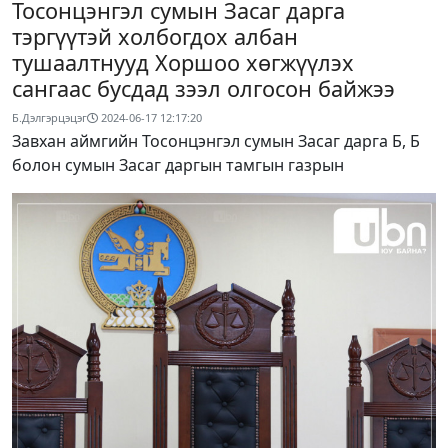
Тосонцэнгэл сумын Засаг дарга
тэргүүтэй холбогдох албан
тушаалтнууд Хоршоо хөгжүүлэх
сангаас бусдад зээл олгосон байжээ
Б.Дэлгэрцэцэг
2024-06-17 12:17:20
Завхан аймгийн Тосонцэнгэл сумын Засаг дарга Б, Б
болон сумын Засаг даргын тамгын газрын