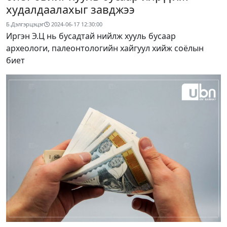
худалдаалахыг завджээ
Б.Дэлгэрцэцэг
2024-06-17 12:30:00
Иргэн Э.Ц нь бусадтай нийлж хууль бусаар
археологи, палеонтологийн хайгуул хийж соёлын
биет