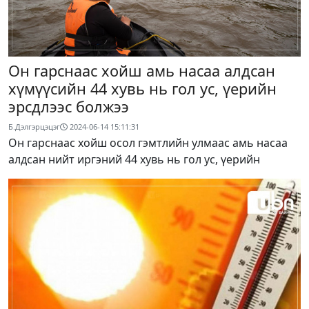
Он гарснаас хойш амь насаа алдсан
хүмүүсийн 44 хувь нь гол ус, үерийн
эрсдлээс болжээ
Б.Дэлгэрцэцэг
2024-06-14 15:11:31
Он гарснаас хойш осол гэмтлийн улмаас амь насаа
алдсан нийт иргэний 44 хувь нь гол ус, үерийн