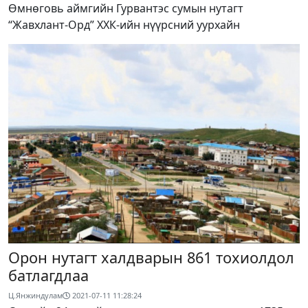
Өмнөговь аймгийн Гурвантэс сумын нутагт
“Жавхлант-Орд” ХХК-ийн нүүрсний уурхайн
Орон нутагт халдварын 861 тохиолдол
батлагдлаа
Ц.Янжиндулам
2021-07-11 11:28:24