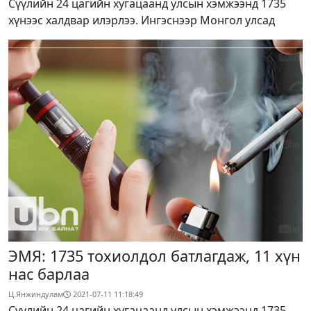
Сүүлийн 24 цагийн хугацаанд улсын хэмжээнд 1735
хүнээс халдвар илэрлээ. Ингэснээр Монгол улсад
ЭМЯ: 1735 тохиолдол батлагдаж, 11 хүн
нас барлаа
Ц.Янжиндулам
2021-07-11 11:18:49
Сүүлийн 24 цагийн хугацаанд улсын хэмжээнд 1735