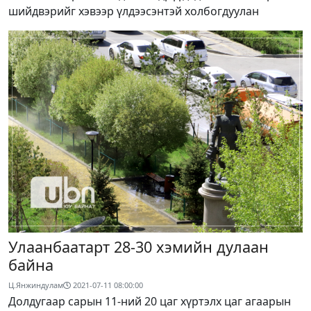
шийдвэрийг хэвээр үлдээсэнтэй холбогдуулан
Улаанбаатарт 28-30 хэмийн дулаан
байна
Ц.Янжиндулам
2021-07-11 08:00:00
Долдугаар сарын 11-ний 20 цаг хүртэлх цаг агаарын