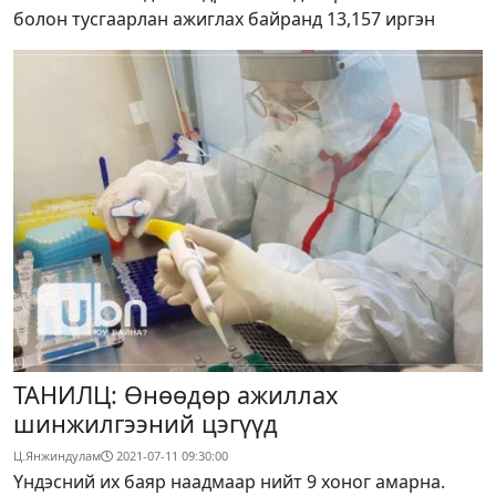
болон тусгаарлан ажиглах байранд 13,157 иргэн
ТАНИЛЦ: Өнөөдөр ажиллах
шинжилгээний цэгүүд
Ц.Янжиндулам
2021-07-11 09:30:00
Үндэсний их баяр наадмаар нийт 9 хоног амарна.