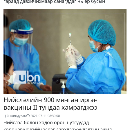
гараад давхичихмаар санагддаг нь ер бусын
Нийслэлийн 900 мянган иргэн
вакцины II тундаа хамрагджээ
Ц.Янжиндулам
2021-07-11 08:30:00
Нийслэл болон хөдөө орон нутгуудад
коронавирусийн эсрэг дархлаажуулалтын ажил