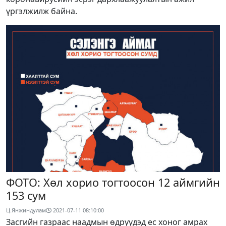
үргэлжилж байна.
ФОТО: Хөл хорио тогтоосон 12 аймгийн
153 сум
Ц.Янжиндулам
2021-07-11 08:10:00
Засгийн газраас наадмын өдрүүдэд ес хоног амрах