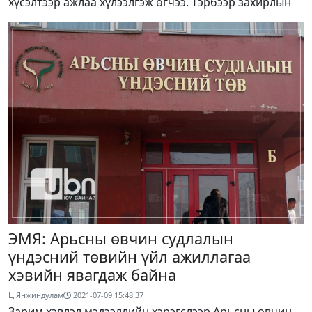
хүсэлтээр ажлаа хүлээлгэж өгчээ. Тэрбээр захирлын
ЭМЯ: Арьсны өвчин судлалын
үндэсний төвийн үйл ажиллагаа
хэвийн явагдаж байна
Ц.Янжиндулам
2021-07-09 15:48:37
Зарим хэвлэл мэдээллийн хэрэгслээр Арьсны өвчин