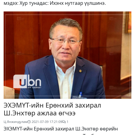
мэдээ: Хур тунадас: Ихэнх нутгаар үүлшинэ.
ЭХЭМҮТ-ийн Ерөнхий захирал
Ш.Энхтөр ажлаа өгчээ
Ц.Янжиндулам
2021-07-09 17:21:09
1
ЭХЭМҮТ-ийн Ерөнхий захирал Ш.Энхтөр өөрийн