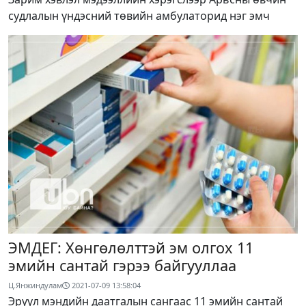
судлалын үндэсний төвийн амбулаторид нэг эмч
ЭМДЕГ: Хөнгөлөлттэй эм олгох 11
эмийн сантай гэрээ байгууллаа
Ц.Янжиндулам
2021-07-09 13:58:04
Эрүүл мэндийн даатгалын сангаас 11 эмийн сантай