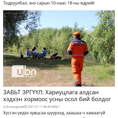
Тодруулбал, энэ сарын 10-наас 18-ны өдрийг
ЗАВЬТ ЭРГҮҮЛ: Хариуцлага алдсан
хэдхэн хормоос усны осол бий болдог
Ц.Янжиндулам
2021-07-11 08:40:00
1
Хүссэн үедээ хувцсаа шүүрээд, хаашаа ч хамаагүй