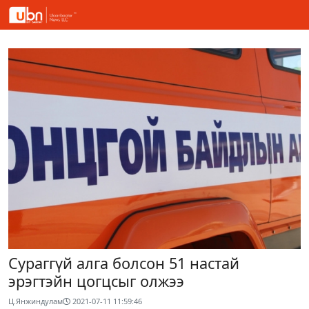
Сураггүй алга болсон 51 настай
эрэгтэйн цогцсыг олжээ
Ц.Янжиндулам
2021-07-11 11:59:46