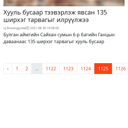
Хууль бусаар тээвэрлэж явсан 135
ширхэг тарвагыг илрүүлжээ
Ц.Янжиндулам
2021-08-30 19:08:06
Булган аймгийн Сайхан сумын 6-р багийн Ганцын
даваанаас 135 ширхэг тарвагыг хууль бусаар
‹
1
2
...
1122
1123
1124
1125
1126