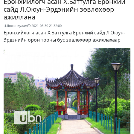
Ерөнхийлөгч асан Х.Баттулга Ерөнхий
сайд Л.Оюун-Эрдэнийн зөвлөхөөр
ажиллана
Ц.Янжиндулам
2021-08-30 21:32:00
Ерөнхийлөгч асан Х.Баттулга Ерөнхий сайд Л.Оюун-
Эрдэнийн орон тооны бус зөвлөхөөр ажиллахаар