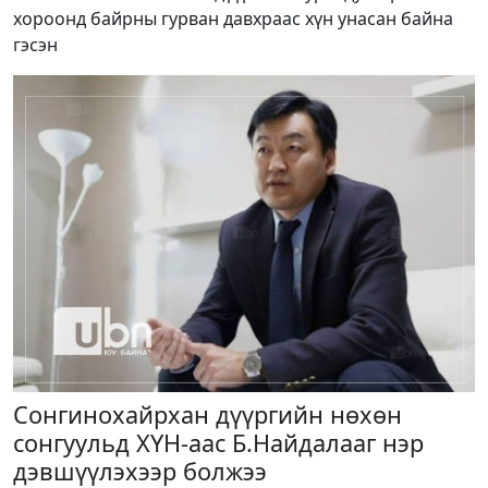
хороонд байрны гурван давхраас хүн унасан байна
гэсэн
Сонгинохайрхан дүүргийн нөхөн
сонгуульд ХҮН-аас Б.Найдалааг нэр
дэвшүүлэхээр болжээ