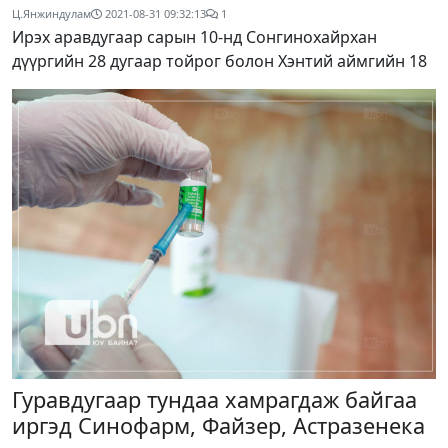
Ц.Янжиндулам
2021-08-31 09:32:13
1
Ирэх аравдугаар сарын 10-нд Сонгинохайрхан
дүүргийн 28 дугаар тойрог болон Хэнтий аймгийн 18
Гуравдугаар тундаа хамрагдаж байгаа
иргэд Синофарм, Файзер, Астразенека