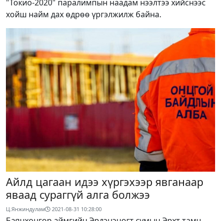
"Токио-2020" паралимпын наадам нээлтээ хийснээс
хойш найм дах өдрөө үргэлжилж байна.
Айлд цагаан идээ хүргэхээр явганаар
яваад сураггүй алга болжээ
Ц.Янжиндулам
2021-08-31 10:28:00
Баянхонгор аймгийн Эрдэнэцогт сумын Эрхт тамч