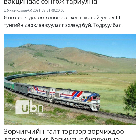
вакцинаас сонгож тариулна
Ц.Янжиндулам
2021-08-31 09:20:00
Өнгөрөгч долоо хоногоос эхлэн манай улсад III
тунгийн дархлаажуулалт эхлээд буй. Тодруулбал,
Зорчигчийн галт тэргээр зорчихдоо
дараах бичиг баримтыг бүрдүүлнэ