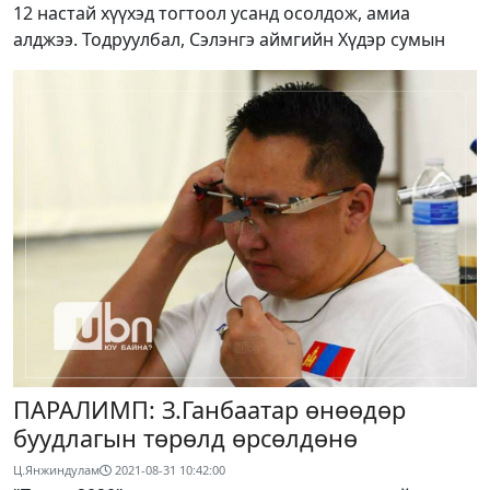
12 настай хүүхэд тогтоол усанд осолдож, амиа
алджээ. Тодруулбал, Сэлэнгэ аймгийн Хүдэр сумын
ПАРАЛИМП: З.Ганбаатар өнөөдөр
буудлагын төрөлд өрсөлдөнө
Ц.Янжиндулам
2021-08-31 10:42:00