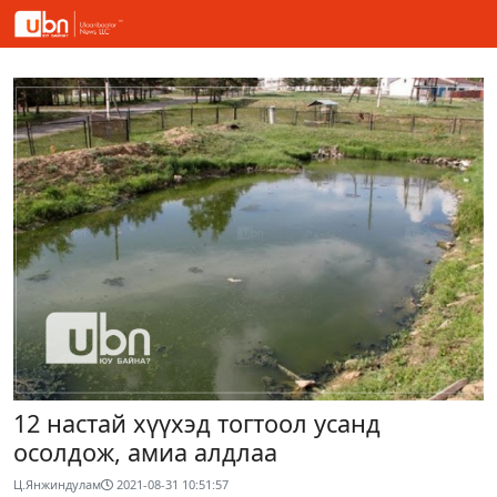
12 настай хүүхэд тогтоол усанд
осолдож, амиа алдлаа
Ц.Янжиндулам
2021-08-31 10:51:57