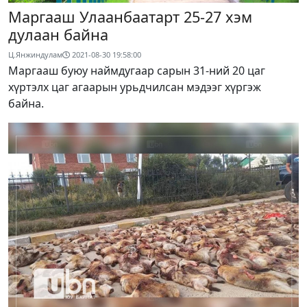
Маргааш Улаанбаатарт 25-27 хэм
дулаан байна
Ц.Янжиндулам
2021-08-30 19:58:00
Маргааш буюу наймдугаар сарын 31-ний 20 цаг
хүртэлх цаг агаарын урьдчилсан мэдээг хүргэж
байна.