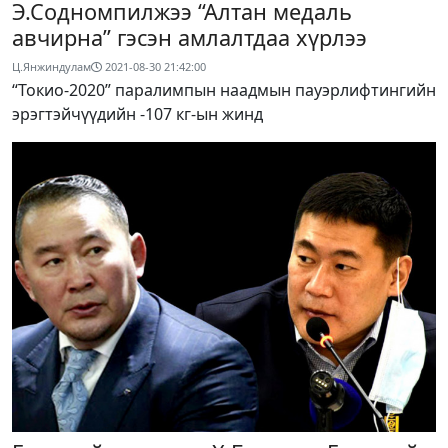
Э.Содномпилжээ “Алтан медаль
авчирна” гэсэн амлалтдаа хүрлээ
Ц.Янжиндулам
2021-08-30 21:42:00
“Токио-2020” паралимпын наадмын пауэрлифтингийн
эрэгтэйчүүдийн -107 кг-ын жинд