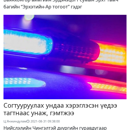
багийн “Эрхэтийн-Ар тогоот” гэдэг
Согтууруулах ундаа хэрэглэсэн үедээ
тагтнаас унаж, гэмтжээ
Ц.Янжиндулам
2021-08-31 09:38:00
Нийслэлийн Чингэлтэй дүүргийн гуравдугаар