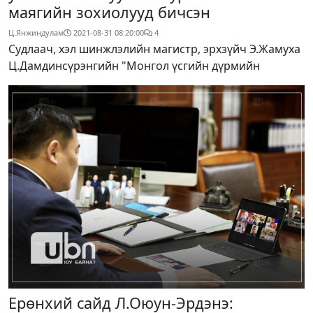
маягийн зохиолууд бичсэн
Ц.Янжиндулам
2021-08-31 08:20:00
4
Судлаач, хэл шинжлэлийн магистр, эрхзүйч Э.Жамуха
Ц.Дамдинсүрэнгийн "Монгол үсгийн дүрмийн
Ерөнхий сайд Л.Оюун-Эрдэнэ: