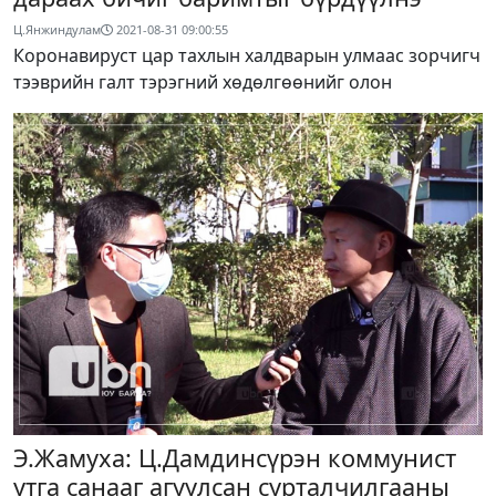
Ц.Янжиндулам
2021-08-31 09:00:55
Коронавируст цар тахлын халдварын улмаас зорчигч
тээврийн галт тэрэгний хөдөлгөөнийг олон
Э.Жамуха: Ц.Дамдинсүрэн коммунист
утга санааг агуулсан сурталчилгааны