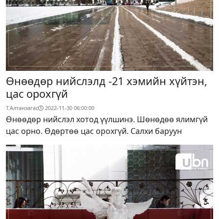
Өнөөдөр нийслэлд -21 хэмийн хүйтэн,
цас орохгүй
Т.Алтанзагас
2022-11-30 06:00:00
Өнөөдөр нийслэл хотод үүлшинэ. Шөнөдөө ялимгүй
цас орно. Өдөртөө цас орохгүй. Салхи баруун