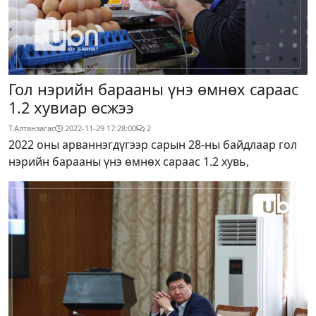
Гол нэрийн барааны үнэ өмнөх сараас
1.2 хувиар өсжээ
Т.Алтанзагас
2022-11-29 17:28:00
2
2022 оны арваннэгдүгээр сарын 28-ны байдлаар гол
нэрийн барааны үнэ өмнөх сараас 1.2 хувь,