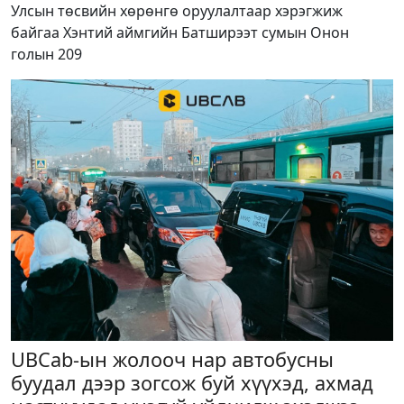
Улсын төсвийн хөрөнгө оруулалтаар хэрэгжиж
байгаа Хэнтий аймгийн Батширээт сумын Онон
голын 209
UBCab-ын жолооч нар автобусны
буудал дээр зогсож буй хүүхэд, ахмад