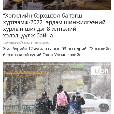
“Хөгжлийн бэрхшээл ба тэгш
хүртээмж-2022” эрдэм шинжилгээний
хурлын шилдэг 8 илтгэлийг
хэлэлцүүлж байна
Т.Алтанзагас
2022-11-30 13:31:00
Жил бүрийн 12 дугаар сарын 03-ны өдрийг "Хөгжлийн
бэрхшээлтэй хүний Олон Улсын эрхийг