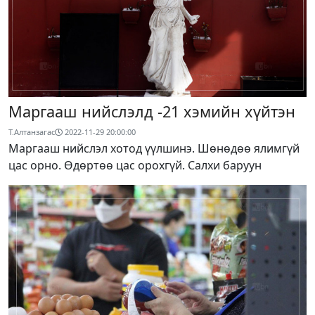
Маргааш нийслэлд -21 хэмийн хүйтэн
Т.Алтанзагас
2022-11-29 20:00:00
Маргааш нийслэл хотод үүлшинэ. Шөнөдөө ялимгүй
цас орно. Өдөртөө цас орохгүй. Салхи баруун