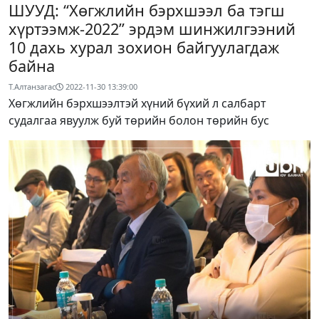
ШУУД: “Хөгжлийн бэрхшээл ба тэгш
хүртээмж-2022” эрдэм шинжилгээний
10 дахь хурал зохион байгуулагдаж
байна
Т.Алтанзагас
2022-11-30 13:39:00
Хөгжлийн бэрхшээлтэй хүний бүхий л салбарт
судалгаа явуулж буй төрийн болон төрийн бус