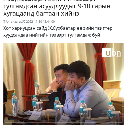
тулгамдсан асуудлуудыг 9-10 сарын
хугацаанд багтаан хийнэ
Т.Алтанзагас
2022-11-30 13:44:00
Хот хариуцсан сайд Ж.Сүхбаатар өөрийн твиттер
хуудсандаа нийтийн тээвэрт тулгамдаж буй