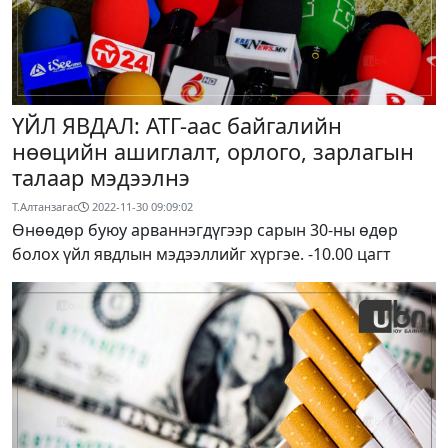
ҮЙЛ ЯВДАЛ: АТГ-аас байгалийн
нөөцийн ашиглалт, орлого, зарлагын
талаар мэдээлнэ
Т.Алтанзагас
2022-11-30 09:09:02
Өнөөдөр буюу арваннэгдүгээр сарын 30-ны өдөр
болох үйл явдлын мэдээллийг хүргэе. -10.00 цагт