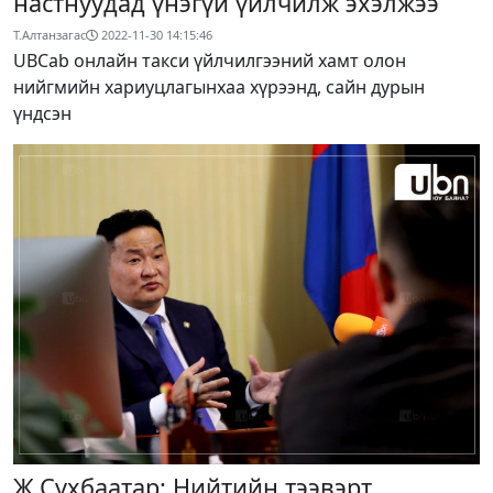
настнуудад үнэгүй үйлчилж эхэлжээ
Т.Алтанзагас
2022-11-30 14:15:46
UBCab онлайн такси үйлчилгээний хамт олон
нийгмийн хариуцлагынхаа хүрээнд, сайн дурын
үндсэн
Ж.Сүхбаатар: Нийтийн тээвэрт