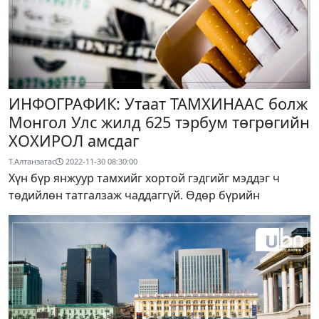
ИНФОГРАФИК: Утаат ТАМХИНААС болж
Монгол Улс жилд 625 тэрбум төгрөгийн
ХОХИРОЛ амсдаг
Т.Алтанзагас
2022-11-30 08:30:00
Хүн бүр янжуур тамхийг хортой гэдгийг мэддэг ч
төдийлөн татгалзаж чаддаггүй. Өдөр бүрийн