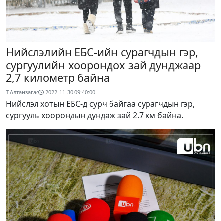
Нийслэлийн ЕБС-ийн сурагчдын гэр,
сургуулийн хоорондох зай дунджаар
2,7 километр байна
Т.Алтанзагас
2022-11-30 09:40:00
Нийслэл хотын ЕБС-д сурч байгаа сурагчдын гэр,
сургууль хоорондын дундаж зай 2.7 км байна.