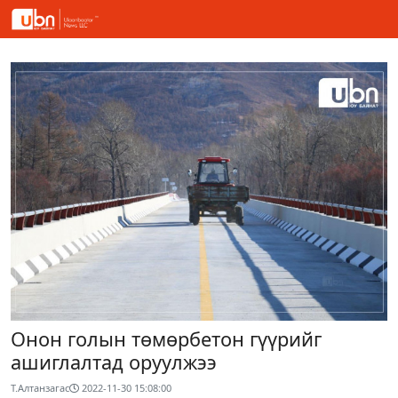
Онон голын төмөрбетон гүүрийг
ашиглалтад оруулжээ
Т.Алтанзагас
2022-11-30 15:08:00