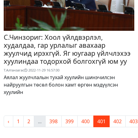
С.Чинзориг: Хоол үйлдвэрлэл,
худалдаа, гар урлалыг авахаар
жуулчид ирэхгүй. Яг юугаар үйлчлэхээ
хуулиндаа тодорхой болгохгүй юм уу
Т.Алтанзагас
2022-11-29 16:57:00
Аялал жуулчлалын тухай хуулийн шинэчилсэн
найруулгын төсөл болон хамт өргөн мэдүүлсэн
хуулийн
‹
1
2
...
398
399
400
401
402
403