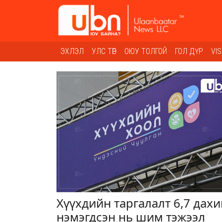
ЭХЛЭЛ
УЛС ТӨР
ОЮУ ТОЛГОЙ
ГОЛ ДҮР
VI
Хүүхдийн таргалалт 6,7 дахи
нэмэгдсэн нь шим тэжээл