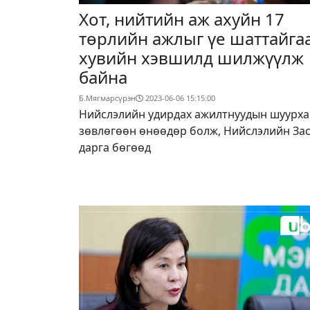
Хот, нийтийн аж ахуйн 17
төрлийн ажлыг үе шаттайга
хувийн хэвшилд шилжүүлж
байна
Б.Мягмарсүрэн
2023-06-06 15:15:00
Нийслэлийн удирдах ажилтнуудын шуурха
зөвлөгөөн өнөөдөр болж, Нийслэлийн Зас
дарга бөгөөд