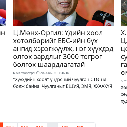
йн
Ц.Мөнх-Оргил: Үдийн хоол
Х
хөтөлбөрийг ЕБС-ийн бүх
Ц
ангид хэрэгжүүлж, нэг хүүхдэд
ц
олгох зардлыг 3000 төгрөг
с
болгох шаардлагатай
г
ө
Б.Мягмарсүрэн
2023-06-06 11:46:16
"Хүүхдийн хоол" үндэсний чуулган СТӨ-нд
Б.М
болж байна. Чуулганыг БШУЯ, ЭМЯ, ХХААХҮЯ
Хө
хө
ху