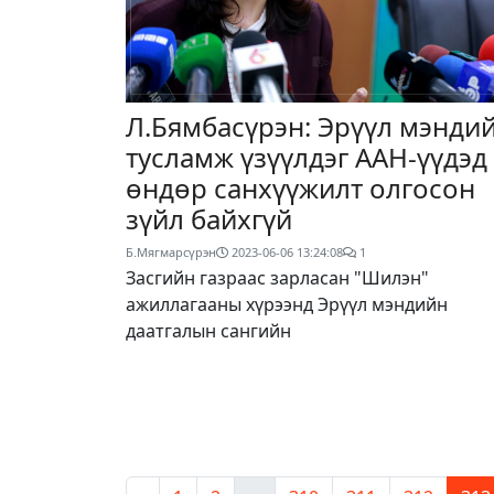
Л.Бямбасүрэн: Эрүүл мэнди
тусламж үзүүлдэг ААН-үүдэд
өндөр санхүүжилт олгосон
зүйл байхгүй
Б.Мягмарсүрэн
2023-06-06 13:24:08
1
Засгийн газраас зарласан "Шилэн"
ажиллагааны хүрээнд Эрүүл мэндийн
даатгалын сангийн