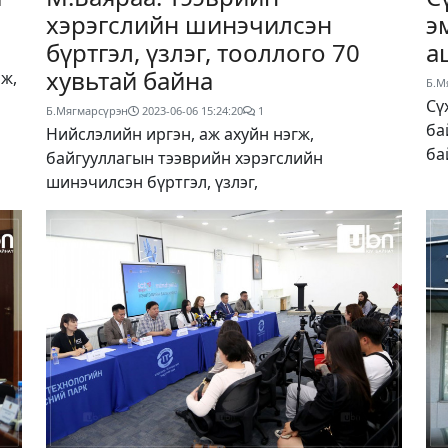
хэрэгслийн шинэчилсэн
э
бүртгэл, үзлэг, тооллого 70
а
хувьтай байна
ж,
Б.М
Сү
Б.Мягмарсүрэн
2023-06-06 15:24:20
1
ба
Нийслэлийн иргэн, аж ахуйн нэгж,
ба
байгууллагын тээврийн хэрэгслийн
шинэчилсэн бүртгэл, үзлэг,