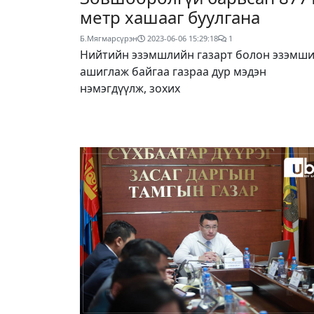
метр хашааг буулгана
Б.Мягмарсүрэн
2023-06-06 15:29:18
1
Нийтийн эзэмшлийн газарт болон эзэмши
ашиглаж байгаа газраа дур мэдэн
нэмэгдүүлж, зохих