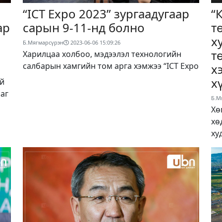
“ICT Expo 2023” зургаадугаар
“
ар
сарын 9-11-нд болно
т
х
Б.Мягмарсүрэн
2023-06-06 15:09:26
т
Харилцаа холбоо, мэдээлэл технологийн
салбарын хамгийн том арга хэмжээ “ICT Expo
х
х
й
аг
Б.М
Хө
хө
ху