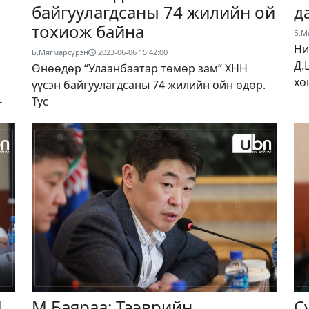
байгуулагдсаны 74 жилийн ой
д
тохиож байна
Б.М
Ни
Б.Мягмарсүрэн
2023-06-06 15:42:00
Д.
Өнөөдөр “Улаанбаатар төмөр зам” ХНН
хө
үүсэн байгуулагдсаны 74 жилийн ойн өдөр.
Тус
г
1
М.Баяраа: Тээврийн
С