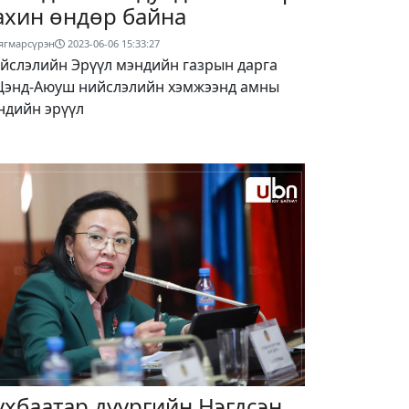
ахин өндөр байна
ягмарсүрэн
2023-06-06 15:33:27
йслэлийн Эрүүл мэндийн газрын дарга
Цэнд-Аюуш нийслэлийн хэмжээнд амны
ндийн эрүүл
үхбаатар дүүргийн Нэгдсэн