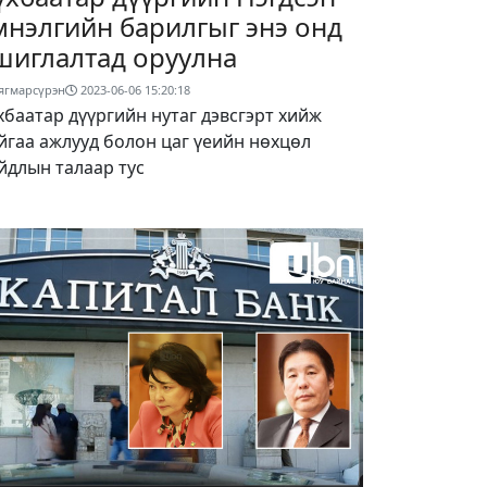
мнэлгийн барилгыг энэ онд
шиглалтад оруулна
ягмарсүрэн
2023-06-06 15:20:18
хбаатар дүүргийн нутаг дэвсгэрт хийж
йгаа ажлууд болон цаг үеийн нөхцөл
йдлын талаар тус