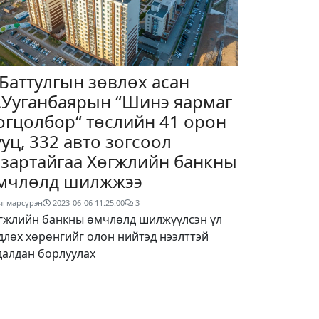
.Баттулгын зөвлөх асан
.Ууганбаярын “Шинэ яармаг
огцолбор“ төслийн 41 орон
ууц, 332 авто зогсоол
азартайгаа Хөгжлийн банкны
мчлөлд шилжжээ
ягмарсүрэн
2023-06-06 11:25:00
3
гжлийн банкны өмчлөлд шилжүүлсэн үл
длөх хөрөнгийг олон нийтэд нээлттэй
далдан борлуулах