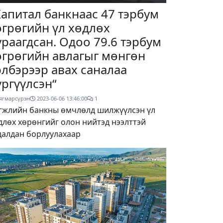
Капитал банкнаас 47 тэрбум
өгрөгийн үл хөдлөх
ураагдсан. Одоо 79.6 тэрбум
өгрөгийн авлагыг мөнгөн
элбэрээр авах саналаа
үргүүлсэн“
ягмарсүрэн
2023-06-06 13:46:00
1
гжлийн банкны өмчлөлд шилжүүлсэн үл
длөх хөрөнгийг олон нийтэд нээлттэй
далдан борлуулахаар