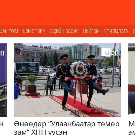
SUAL TOIM
UBN STORY
ЭДИЙН ЗАСАГ
НИЙГЭМ
ЯРИЛЦЛАГА
н
Өнөөдөр “Улаанбаатар төмөр
М
зам” ХНН үүсэн
э