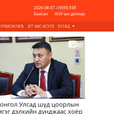
2026-08-07
3593.93₮
Баасан
АНУ-ын доллар
СУРВАЛЖЛАГА
АТГ-ААС АСУУЯ
БУСАД
онгол Улсад шүд цоорлын
мгэг дэлхийн дунджаас хоёр