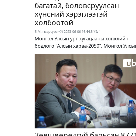
багатай, боловсруулсан
хүнсний хэрэглээтэй
холбоотой
Б.Мягмарсүрэн
2023-06-06 16:44:54
1
Монгол Улсын урт хугацааны хөгжлийн
бодлого “Алсын хараа-2050”, Монгол Улсы
Зөвшөөрөлгүй барьсан 877